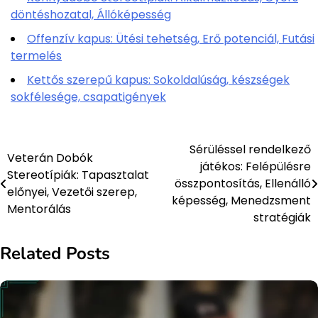
döntéshozatal, Állóképesség
Offenzív kapus: Ütési tehetség, Erő potenciál, Futási
termelés
Kettős szerepű kapus: Sokoldalúság, készségek
sokfélesége, csapatigények
Sérüléssel rendelkező
Post
Veterán Dobók
játékos: Felépülésre
Stereotípiák: Tapasztalat
navigation
összpontosítás, Ellenálló
előnyei, Vezetői szerep,
képesség, Menedzsment
Mentorálás
stratégiák
Related Posts