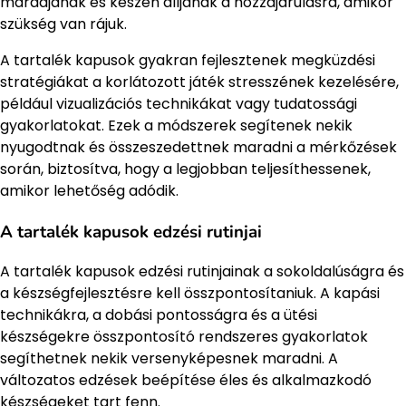
maradjanak és készen álljanak a hozzájárulásra, amikor
szükség van rájuk.
A tartalék kapusok gyakran fejlesztenek megküzdési
stratégiákat a korlátozott játék stresszének kezelésére,
például vizualizációs technikákat vagy tudatossági
gyakorlatokat. Ezek a módszerek segítenek nekik
nyugodtnak és összeszedettnek maradni a mérkőzések
során, biztosítva, hogy a legjobban teljesíthessenek,
amikor lehetőség adódik.
A tartalék kapusok edzési rutinjai
A tartalék kapusok edzési rutinjainak a sokoldalúságra és
a készségfejlesztésre kell összpontosítaniuk. A kapási
technikákra, a dobási pontosságra és a ütési
készségekre összpontosító rendszeres gyakorlatok
segíthetnek nekik versenyképesnek maradni. A
változatos edzések beépítése éles és alkalmazkodó
készségeket tart fenn.