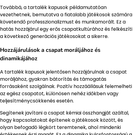
Továbbá, a tartalék kapusok példamutatóan
vezethetnek, bemutatva a fiatalabb játékosok számára
követendő professzionalizmust és munkamorált. Ez a
hatás hozzájárul egy erős csapatkultúrához és felkészíti
a következő generációs játékosokat a sikerre.
Hozzájárulások a csapat moráljához és
dinamikájához
A tartalék kapusok jelentősen hozzájárulnak a csapat
moráljához, gyakran bátorítás és támogatás
forrásaként szolgálnak. Pozitív hozzáállásuk felemelheti
az egész csapatot, különösen nehéz időkben vagy
teljesítménycsökkenés esetén.
Segítenek javítani a csapat kémiai összhangját azáltal,
hogy kapcsolatokat építenek a játékosok között, és
olyan befogadó légkört teremtenek, ahol mindenki
értékesnek érzi magát. Ez a dinamika kulcsfontosságú a