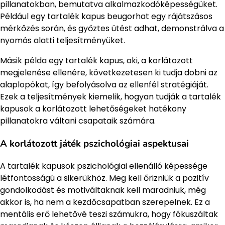
pillanatokban, bemutatva alkalmazkodóképességüket.
Például egy tartalék kapus beugorhat egy rájátszásos
mérkőzés során, és győztes ütést adhat, demonstrálva a
nyomás alatti teljesítményüket.
Másik példa egy tartalék kapus, aki, a korlátozott
megjelenése ellenére, következetesen ki tudja dobni az
alaplopókat, így befolyásolva az ellenfél stratégiáját.
Ezek a teljesítmények kiemelik, hogyan tudják a tartalék
kapusok a korlátozott lehetőségeket hatékony
pillanatokra váltani csapataik számára.
A korlátozott játék pszichológiai aspektusai
A tartalék kapusok pszichológiai ellenálló képessége
létfontosságú a sikerükhöz. Meg kell őrizniük a pozitív
gondolkodást és motiváltaknak kell maradniuk, még
akkor is, ha nem a kezdőcsapatban szerepelnek. Ez a
mentális erő lehetővé teszi számukra, hogy fókuszáltak