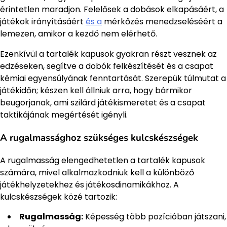
érintetlen maradjon. Felelősek a dobások elkapásáért, a
játékok irányításáért
és a
mérkőzés menedzseléséért a
lemezen, amikor a kezdő nem elérhető.
Ezenkívül a tartalék kapusok gyakran részt vesznek az
edzéseken, segítve a dobók felkészítését és a csapat
kémiai egyensúlyának fenntartását. Szerepük túlmutat a
játékidőn; készen kell állniuk arra, hogy bármikor
beugorjanak, ami szilárd játékismeretet és a csapat
taktikájának megértését igényli.
A rugalmassághoz szükséges kulcskészségek
A rugalmasság elengedhetetlen a tartalék kapusok
számára, mivel alkalmazkodniuk kell a különböző
játékhelyzetekhez és játékosdinamikákhoz. A
kulcskészségek közé tartozik:
Rugalmasság:
Képesség több pozícióban játszani,