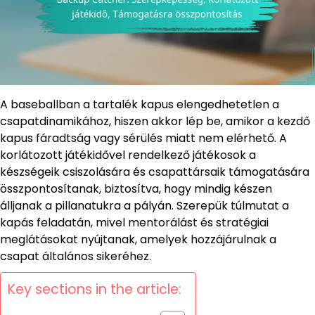
A baseballban a tartalék kapus elengedhetetlen a
csapatdinamikához, hiszen akkor lép be, amikor a kezdő
kapus fáradtság vagy sérülés miatt nem elérhető. A
korlátozott játékidővel rendelkező játékosok a
készségeik csiszolására és csapattársaik támogatására
összpontosítanak, biztosítva, hogy mindig készen
álljanak a pillanatukra a pályán. Szerepük túlmutat a
kapás feladatán, mivel mentorálást és stratégiai
meglátásokat nyújtanak, amelyek hozzájárulnak a
csapat általános sikeréhez.
Key sections in the article: