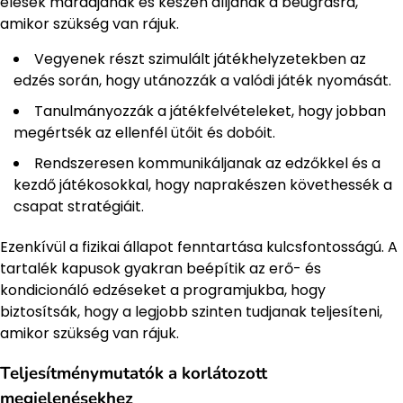
élesek maradjanak és készen álljanak a beugrásra,
amikor szükség van rájuk.
Vegyenek részt szimulált játékhelyzetekben az
edzés során, hogy utánozzák a valódi játék nyomását.
Tanulmányozzák a játékfelvételeket, hogy jobban
megértsék az ellenfél ütőit és dobóit.
Rendszeresen kommunikáljanak az edzőkkel és a
kezdő játékosokkal, hogy naprakészen követhessék a
csapat stratégiáit.
Ezenkívül a fizikai állapot fenntartása kulcsfontosságú. A
tartalék kapusok gyakran beépítik az erő- és
kondicionáló edzéseket a programjukba, hogy
biztosítsák, hogy a legjobb szinten tudjanak teljesíteni,
amikor szükség van rájuk.
Teljesítménymutatók a korlátozott
megjelenésekhez