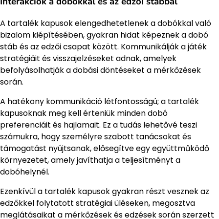
Interakciók a dobókkal és az edzői stábbal
A tartalék kapusok elengedhetetlenek a dobókkal való
bizalom kiépítésében, gyakran hidat képeznek a dobó
stáb és az edzői csapat között. Kommunikálják a játék
stratégiáit és visszajelzéseket adnak, amelyek
befolyásolhatják a dobási döntéseket a mérkőzések
során.
A hatékony kommunikáció létfontosságú; a tartalék
kapusoknak meg kell érteniük minden dobó
preferenciáit és hajlamait. Ez a tudás lehetővé teszi
számukra, hogy személyre szabott tanácsokat és
támogatást nyújtsanak, elősegítve egy együttműködő
környezetet, amely javíthatja a teljesítményt a
dobóhelynél.
Ezenkívül a tartalék kapusok gyakran részt vesznek az
edzőkkel folytatott stratégiai üléseken, megosztva
meglátásaikat a mérkőzések és edzések során szerzett