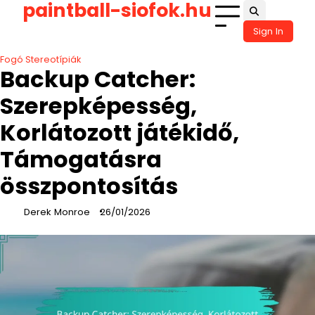
paintball-siofok.hu
Skip
to
Sign In
content
Fogó Stereotípiák
Backup Catcher:
Szerepképesség,
Korlátozott játékidő,
Támogatásra
összpontosítás
Derek Monroe
26/01/2026