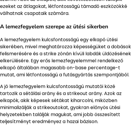
ezeket az átlagokat, létfontosságú támadó eszközökké
válhatnak csapataik számára.
A lemezfegyelem szerepe az ütési sikerben
A lemezfegyelem kulcsfontosságú egy elkapó ütési
sikerében, mivel meghatározza képességüket a dobások
felismerésére és a strike zónán kívüli labdák üldözésének
elkerülésére. Egy erős lemezfegyelemmel rendelkező
elkapó általában magasabb on-base percentage-t
mutat, ami létfontosságú a futásgyártás szempontjából.
A jó lemezfegyelem kulcsfontosságú mutatói közé
tartozik a sétálási arány és a strikeout arány. Azok az
elkapók, akik képesek sétákat kiharcolni, miközben
minimalizálják a strikeoutokat, gyakran előnyös ütési
helyzetekben találják magukat, ami jobb összesített
teljesítményt eredményez a hazai bázison.