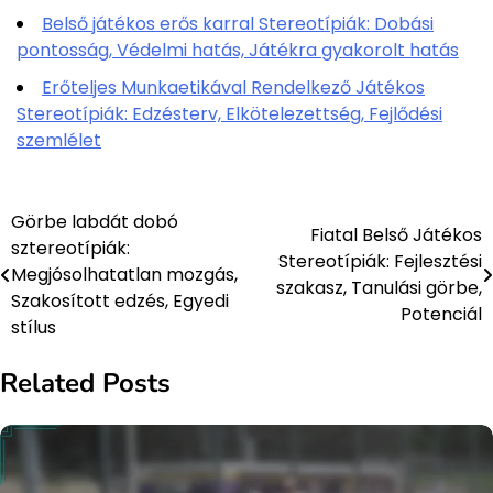
Belső játékos erős karral Stereotípiák: Dobási
pontosság, Védelmi hatás, Játékra gyakorolt hatás
Erőteljes Munkaetikával Rendelkező Játékos
Stereotípiák: Edzésterv, Elkötelezettség, Fejlődési
szemlélet
Görbe labdát dobó
Post
Fiatal Belső Játékos
sztereotípiák:
Stereotípiák: Fejlesztési
navigation
Megjósolhatatlan mozgás,
szakasz, Tanulási görbe,
Szakosított edzés, Egyedi
Potenciál
stílus
Related Posts