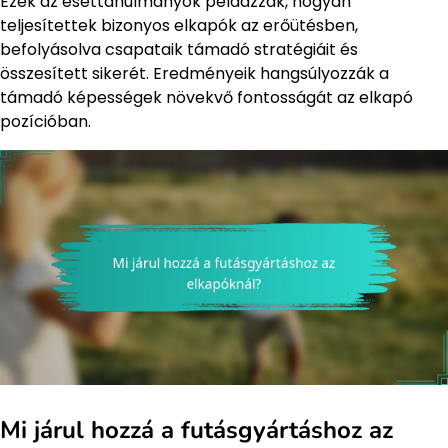
Ezek az esettanulmányok példázzák, hogyan
teljesítettek bizonyos elkapók az erőütésben,
befolyásolva csapataik támadó stratégiáit és
összesített sikerét. Eredményeik hangsúlyozzák a
támadó képességek növekvő fontosságát az elkapó
pozícióban.
Mi járul hozzá a futásgyártáshoz az