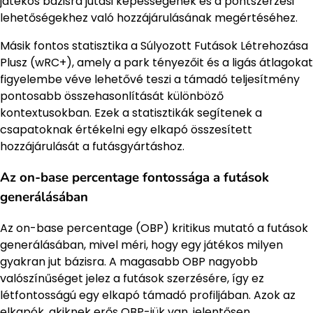
játékos bázisra jutási képességének és a pontszerzési
lehetőségekhez való hozzájárulásának megértéséhez.
Másik fontos statisztika a Súlyozott Futások Létrehozása
Plusz (wRC+), amely a park tényezőit és a ligás átlagokat
figyelembe véve lehetővé teszi a támadó teljesítmény
pontosabb összehasonlítását különböző
kontextusokban. Ezek a statisztikák segítenek a
csapatoknak értékelni egy elkapó összesített
hozzájárulását a futásgyártáshoz.
Az on-base percentage fontossága a futások
generálásában
Az on-base percentage (OBP) kritikus mutató a futások
generálásában, mivel méri, hogy egy játékos milyen
gyakran jut bázisra. A magasabb OBP nagyobb
valószínűséget jelez a futások szerzésére, így ez
létfontosságú egy elkapó támadó profiljában. Azok az
elkapók, akiknek erős OBP-jük van, jelentősen