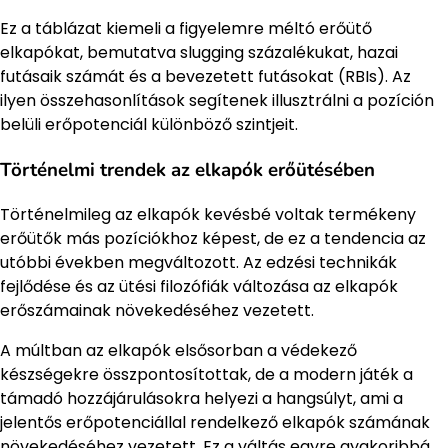
Ez a táblázat kiemeli a figyelemre méltó erőütő
elkapókat, bemutatva slugging százalékukat, hazai
futásaik számát és a bevezetett futásokat (RBIs). Az
ilyen összehasonlítások segítenek illusztrálni a pozíción
belüli erőpotenciál különböző szintjeit.
Történelmi trendek az elkapók erőütésében
Történelmileg az elkapók kevésbé voltak termékeny
erőütők más pozíciókhoz képest, de ez a tendencia az
utóbbi években megváltozott. Az edzési technikák
fejlődése és az ütési filozófiák változása az elkapók
erőszámainak növekedéséhez vezetett.
A múltban az elkapók elsősorban a védekező
készségekre összpontosítottak, de a modern játék a
támadó hozzájárulásokra helyezi a hangsúlyt, ami a
jelentős erőpotenciállal rendelkező elkapók számának
növekedéséhez vezetett. Ez a váltás egyre gyakoribbá