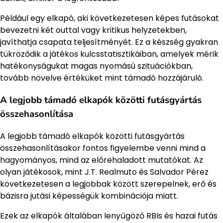
Például egy elkapó, aki következetesen képes futásokat
bevezetni két outtal vagy kritikus helyzetekben,
javíthatja csapata teljesítményét. Ez a készség gyakran
tükröződik a játékos kulcsstatisztikáiban, amelyek mérik
hatékonyságukat magas nyomású szituációkban,
tovább növelve értéküket mint támadó hozzájáruló.
A legjobb támadó elkapók közötti futásgyártás
összehasonlítása
A legjobb támadó elkapók közötti futásgyártás
összehasonlításakor fontos figyelembe venni mind a
hagyományos, mind az előrehaladott mutatókat. Az
olyan játékosok, mint J.T. Realmuto és Salvador Pérez
következetesen a legjobbak között szerepelnek, erő és
bázisra jutási képességük kombinációja miatt.
Ezek az elkapók általában lenyűgöző RBIs és hazai futás