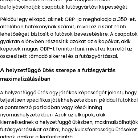
befolyásolhatják csapatuk futásgyártási képességét.
Például egy elkapó, akinek OBP-ja meghaladja a .350-et,
általában hatékonynak számít, mivel ez a szint több
lehetőséget biztosít a futások bevezetésére. A csapatok
gyakran előnyben részesítik azokat az elkapókat, akik
képesek magas OBP-t fenntartani, mivel ez korrelál az
összesített támadó sikerrel és a futásgyártással.
A helyzetfüggő ütés szerepe a futásgyártás
maximalizálásában
A helyzetfüggő ütés egy játékos képességét jelenti, hogy
teljesítsen specifikus játékhelyzetekben, például futókkal
a pontszerző pozícióban vagy késői inning
nyomáshelyzetekben. Azok az elkapók, akik
kiemelkednek a helyzetfüggő ütésben, maximalizálhatják
futásgyártásukat azáltal, hogy kulcsfontosságú ütéseket
adnak, amikor a legfontosabb.