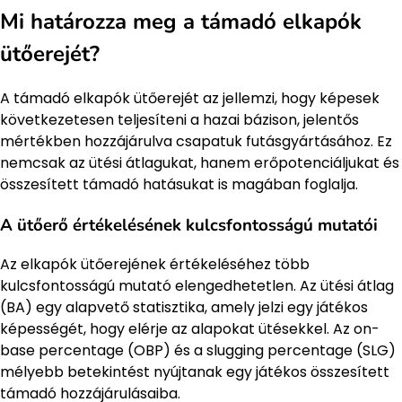
Mi határozza meg a támadó elkapók
ütőerejét?
A támadó elkapók ütőerejét az jellemzi, hogy képesek
következetesen teljesíteni a hazai bázison, jelentős
mértékben hozzájárulva csapatuk futásgyártásához. Ez
nemcsak az ütési átlagukat, hanem erőpotenciáljukat és
összesített támadó hatásukat is magában foglalja.
A ütőerő értékelésének kulcsfontosságú mutatói
Az elkapók ütőerejének értékeléséhez több
kulcsfontosságú mutató elengedhetetlen. Az ütési átlag
(BA) egy alapvető statisztika, amely jelzi egy játékos
képességét, hogy elérje az alapokat ütésekkel. Az on-
base percentage (OBP) és a slugging percentage (SLG)
mélyebb betekintést nyújtanak egy játékos összesített
támadó hozzájárulásaiba.