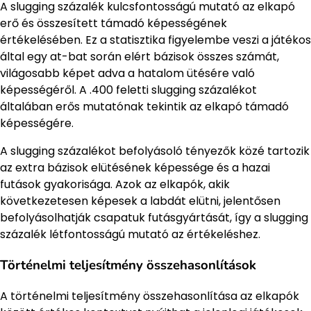
A slugging százalék kulcsfontosságú mutató az elkapó
erő és összesített támadó képességének
értékelésében. Ez a statisztika figyelembe veszi a játékos
által egy at-bat során elért bázisok összes számát,
világosabb képet adva a hatalom ütésére való
képességéről. A .400 feletti slugging százalékot
általában erős mutatónak tekintik az elkapó támadó
képességére.
A slugging százalékot befolyásoló tényezők közé tartozik
az extra bázisok elütésének képessége és a hazai
futások gyakorisága. Azok az elkapók, akik
következetesen képesek a labdát elütni, jelentősen
befolyásolhatják csapatuk futásgyártását, így a slugging
százalék létfontosságú mutató az értékeléshez.
Történelmi teljesítmény összehasonlítások
A történelmi teljesítmény összehasonlítása az elkapók