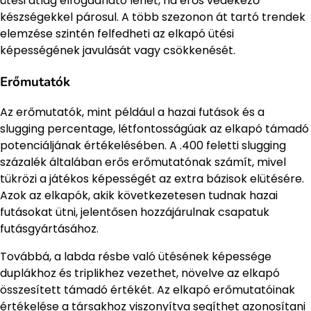
ütési átlag elfogadható lehet, ha erős védekező
készségekkel párosul. A több szezonon át tartó trendek
elemzése szintén felfedheti az elkapó ütési
képességének javulását vagy csökkenését.
Erőmutatók
Az erőmutatók, mint például a hazai futások és a
slugging percentage, létfontosságúak az elkapó támadó
potenciáljának értékelésében. A .400 feletti slugging
százalék általában erős erőmutatónak számít, mivel
tükrözi a játékos képességét az extra bázisok elütésére.
Azok az elkapók, akik következetesen tudnak hazai
futásokat ütni, jelentősen hozzájárulnak csapatuk
futásgyártásához.
Továbbá, a labda résbe való ütésének képessége
duplákhoz és triplikhez vezethet, növelve az elkapó
összesített támadó értékét. Az elkapó erőmutatóinak
értékelése a társakhoz viszonyítva segíthet azonosítani