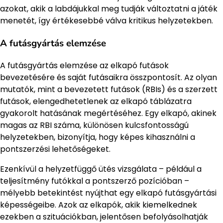
azokat, akik a labdájukkal meg tudják változtatni a játék
menetét, így értékesebbé válva kritikus helyzetekben.
A futásgyártás elemzése
A futásgyártás elemzése az elkapó futások
bevezetésére és saját futásaikra összpontosít. Az olyan
mutatók, mint a bevezetett futások (RBIs) és a szerzett
futások, elengedhetetlenek az elkapó táblázatra
gyakorolt hatásának megértéséhez. Egy elkapó, akinek
magas az RBI száma, különösen kulcsfontosságú
helyzetekben, bizonyítja, hogy képes kihasználni a
pontszerzési lehetőségeket.
Ezenkívül a helyzetfüggő ütés vizsgálata – például a
teljesítmény futókkal a pontszerző pozícióban –
mélyebb betekintést nyújthat egy elkapó futásgyártási
képességeibe. Azok az elkapók, akik kiemelkednek
ezekben a szituációkban, jelentősen befolyásolhatják