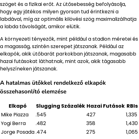
szöget és a fizikai erőt. Az ütősebesség befolyásolja,
hogy egy játékos milyen gyorsan tud érintkezni a
labdával, míg az optimális kilövési szög maximalizálhatja
a labda távolságát, amikor elütik.
A környezeti tényezők, mint például a stadion méretei és
a magasság, szintén szerepet játszanak. Például az
elkapók, akik ütőbarát parkokban játszanak, magasabb
hazai futásokat láthatnak, mint azok, akik tágasabb
helyszíneken játszanak.
A hatalmas ütőkkel rendelkező elkapók
összehasonlító elemzése
Elkapó
Slugging Százalék
Hazai Futások
RBIs
Mike Piazza
.545
427
1,335
Yogi Berra
.482
358
1,430
Jorge Posada
.474
275
1,065