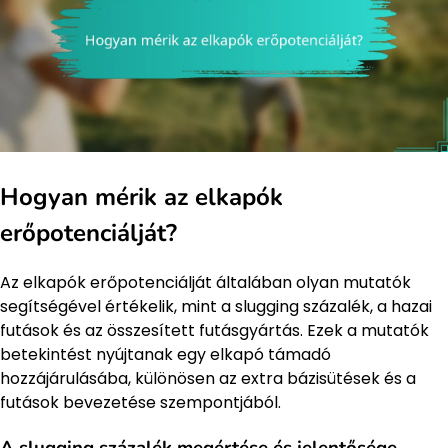
Hogyan mérik az elkapók
erőpotenciálját?
Az elkapók erőpotenciálját általában olyan mutatók
segítségével értékelik, mint a slugging százalék, a hazai
futások és az összesített futásgyártás. Ezek a mutatók
betekintést nyújtanak egy elkapó támadó
hozzájárulásába, különösen az extra bázisütések és a
futások bevezetése szempontjából.
A slugging százalék megértése és jelentősége