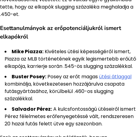
tette, hogy az elkapók slugging százaléka meghaladja a
.450-et.
Esettanulmányok az erőpotenciáljukról ismert
elkapókról
Mike Piazza:
Kivételes ütési képességéről ismert,
Piazza az MLB történetének egyik legismertebb erőütő
elkapója, karrierje során .545-ös slugging százalékkal.
Buster Posey:
Posey az erőt magas
ütési átlaggal
kombinálja, következetesen hozzájárulva csapata
futásgyártásához, körülbelül .460-os slugging
százalékkal.
Salvador Pérez:
A kulcsfontosságú ütéseiről ismert
Pérez félelmetes erőfenyegetéssé vált, rendszeresen
20 hazai futás felett ütve egy szezonban.