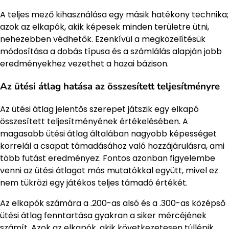
A teljes mező kihasználása egy másik hatékony technika;
azok az elkapók, akik képesek minden területre ütni,
nehezebben védhetők. Ezenkívül a megközelítésük
módosítása a dobás típusa és a számlálás alapján jobb
eredményekhez vezethet a hazai bázison.
Az ütési átlag hatása az összesített teljesítményre
Az ütési átlag jelentős szerepet játszik egy elkapó
összesített teljesítményének értékelésében. A
magasabb ütési átlag általában nagyobb képességet
korrelál a csapat támadásához való hozzájárulásra, ami
több futást eredményez. Fontos azonban figyelembe
venni az ütési átlagot más mutatókkal együtt, mivel ez
nem tükrözi egy játékos teljes támadó értékét.
Az elkapók számára a .200-as alsó és a .300-as középső
ütési átlag fenntartása gyakran a siker mércéjének
számít. Azok az elkapók, akik következetesen túllépik