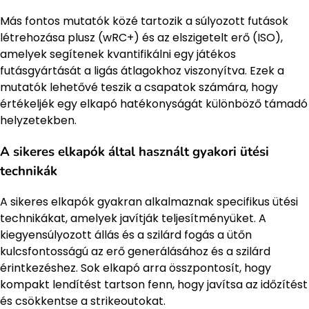
Más fontos mutatók közé tartozik a súlyozott futások
létrehozása plusz (wRC+) és az elszigetelt erő (ISO),
amelyek segítenek kvantifikálni egy játékos
futásgyártását a ligás átlagokhoz viszonyítva. Ezek a
mutatók lehetővé teszik a csapatok számára, hogy
értékeljék egy elkapó hatékonyságát különböző támadó
helyzetekben.
A sikeres elkapók által használt gyakori ütési
technikák
A sikeres elkapók gyakran alkalmaznak specifikus ütési
technikákat, amelyek javítják teljesítményüket. A
kiegyensúlyozott állás és a szilárd fogás a ütőn
kulcsfontosságú az erő generálásához és a szilárd
érintkezéshez. Sok elkapó arra összpontosít, hogy
kompakt lendítést tartson fenn, hogy javítsa az időzítést
és csökkentse a strikeoutokat.