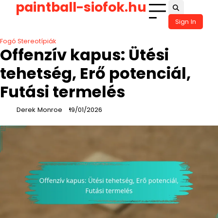
paintball-siofok.hu
Skip
to
Sign In
content
Fogó Stereotípiák
Offenzív kapus: Ütési
tehetség, Erő potenciál,
Futási termelés
Derek Monroe
19/01/2026