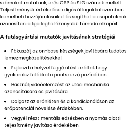
számokat mutatnak, erős OBP és SLG számok mellett.
Teljesítményük értékelése a ligás átlagokkal szemben
kiemelheti hozzájárulásaikat és segíthet a csapatoknak
azonosítani a liga leghatékonyabb támadó elkapóit.
A futásgyártási mutatók javításának stratégiái
Fókuszálj az on-base készségek javítására tudatos
lemezmegközelítésekkel.
Fejleszd a helyzetfüggő ütést azáltal, hogy
gyakorolsz futókkal a pontszerző pozícióban.
Használj videóelemzést az ütési mechanika
azonosítására és javítására.
Dolgozz az erőnléten és a kondicionáláson az
erőpotenciál növelése érdekében.
Vegyél részt mentális edzésben a nyomás alatti
teljesítmény javítása érdekében.