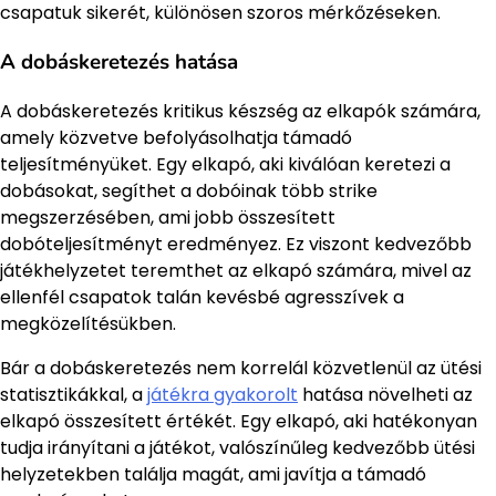
csapatuk sikerét, különösen szoros mérkőzéseken.
A dobáskeretezés hatása
A dobáskeretezés kritikus készség az elkapók számára,
amely közvetve befolyásolhatja támadó
teljesítményüket. Egy elkapó, aki kiválóan keretezi a
dobásokat, segíthet a dobóinak több strike
megszerzésében, ami jobb összesített
dobóteljesítményt eredményez. Ez viszont kedvezőbb
játékhelyzetet teremthet az elkapó számára, mivel az
ellenfél csapatok talán kevésbé agresszívek a
megközelítésükben.
Bár a dobáskeretezés nem korrelál közvetlenül az ütési
statisztikákkal, a
játékra gyakorolt
hatása növelheti az
elkapó összesített értékét. Egy elkapó, aki hatékonyan
tudja irányítani a játékot, valószínűleg kedvezőbb ütési
helyzetekben találja magát, ami javítja a támadó