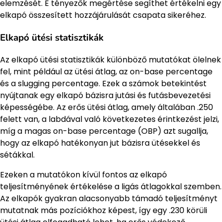
elemzését. E tényezők megértése segíthet értékelni egy
elkapó összesített hozzájárulását csapata sikeréhez.
Elkapó ütési statisztikák
Az elkapó ütési statisztikák különböző mutatókat ölelnek
fel, mint például az ütési átlag, az on-base percentage
és a slugging percentage. Ezek a számok betekintést
nyújtanak egy elkapó bázisra jutási és futásbevezetési
képességébe. Az erős ütési átlag, amely általában .250
felett van, a labdával való következetes érintkezést jelzi,
míg a magas on-base percentage (OBP) azt sugallja,
hogy az elkapó hatékonyan jut bázisra ütésekkel és
sétákkal.
Ezeken a mutatókon kívül fontos az elkapó
teljesítményének értékelése a ligás átlagokkal szemben.
Az elkapók gyakran alacsonyabb támadó teljesítményt
mutatnak más pozíciókhoz képest, így egy .230 körüli