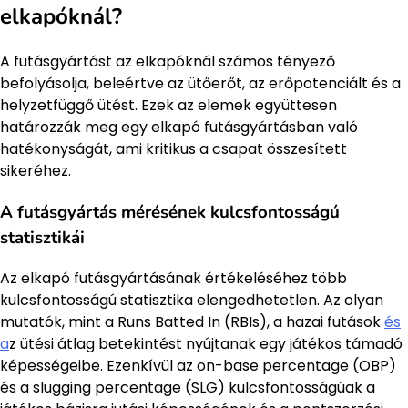
elkapóknál?
A futásgyártást az elkapóknál számos tényező
befolyásolja, beleértve az ütőerőt, az erőpotenciált és a
helyzetfüggő ütést. Ezek az elemek együttesen
határozzák meg egy elkapó futásgyártásban való
hatékonyságát, ami kritikus a csapat összesített
sikeréhez.
A futásgyártás mérésének kulcsfontosságú
statisztikái
Az elkapó futásgyártásának értékeléséhez több
kulcsfontosságú statisztika elengedhetetlen. Az olyan
mutatók, mint a Runs Batted In (RBIs), a hazai futások
és
a
z ütési átlag betekintést nyújtanak egy játékos támadó
képességeibe. Ezenkívül az on-base percentage (OBP)
és a slugging percentage (SLG) kulcsfontosságúak a