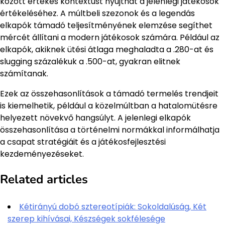
között értékes kontextust nyújthat a jelenlegi játékosok
értékeléséhez. A múltbeli szezonok és a legendás
elkapók támadó teljesítményének elemzése segíthet
mércét állítani a modern játékosok számára. Például az
elkapók, akiknek ütési átlaga meghaladta a .280-at és
slugging százalékuk a .500-at, gyakran elitnek
számítanak.
Ezek az összehasonlítások a támadó termelés trendjeit
is kiemelhetik, például a közelmúltban a hatalomütésre
helyezett növekvő hangsúlyt. A jelenlegi elkapók
összehasonlítása a történelmi normákkal informálhatja
a csapat stratégiáit és a játékosfejlesztési
kezdeményezéseket.
Related articles
Kétirányú dobó sztereotípiák: Sokoldalúság, Két
szerep kihívásai, Készségek sokfélesége