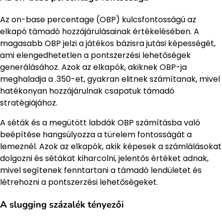
Az on-base percentage (OBP) kulcsfontosságú az
elkapó támadó hozzájárulásainak értékelésében. A
magasabb OBP jelzi a játékos bázisra jutási képességét,
ami elengedhetetlen a pontszerzési lehetőségek
generálásához. Azok az elkapók, akiknek OBP-ja
meghaladja a .350-et, gyakran elitnek számítanak, mivel
hatékonyan hozzájárulnak csapatuk támadó
stratégiájához.
A séták és a megütött labdák OBP számításba való
beépítése hangsúlyozza a türelem fontosságát a
lemeznél. Azok az elkapók, akik képesek a számlálásokat
dolgozni és sétákat kiharcolni, jelentős értéket adnak,
mivel segítenek fenntartani a támadó lendületet és
létrehozni a pontszerzési lehetőségeket.
A slugging százalék tényezői