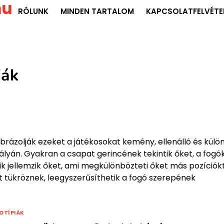
hu
RÓLUNK
MINDEN TARTALOM
KAPCSOLATFELVÉTE
iák
brázolják ezeket a játékosokat kemény, ellenálló és külö
lyán. Gyakran a csapat gerincének tekintik őket, a fogó
k jellemzik őket, ami megkülönbözteti őket más pozíciókt
t tükröznek, leegyszerűsíthetik a fogó szerepének
OTÍPIÁK