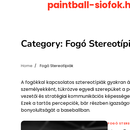
paintball-siofok.
Skip
to
content
Category:
Fogó Stereotíp
Home
Fogó Stereotípiák
A fogókkal kapcsolatos sztereotípiák gyakran á
személyekként, tükrözve egyedi szerepüket a pá
vezetői és stratégiai kommunikációs képességei
Ezek a tartós percepciók, bár részben igazságo
bonyolultságát a baseballban.
FOGÓ STERE