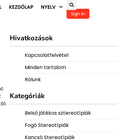
L
KEZDŐLAP
NYELV
Sign In
Hivatkozások
Kapcsolatfelvétel
Minden tartalom
Rólunk
nc
Kategóriák
k
ól.
Belső játékos sztereotípiák
Fogó Stereotípiák
Kancsó Stereotípiák