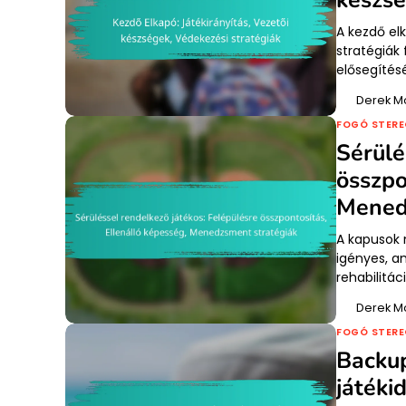
A kezdő elk
stratégiák
elősegítésé
Derek M
FOGÓ STERE
Sérülé
összpo
Mened
A kapusok 
igényes, a
rehabilitác
Derek M
FOGÓ STERE
Backup
játéki