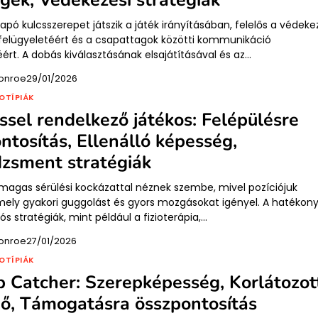
apó kulcsszerepet játszik a játék irányításában, felelős a védeke
 felügyeletéért és a csapattagok közötti kommunikáció
ért. A dobás kiválasztásának elsajátításával és az…
onroe
29/01/2026
OTÍPIÁK
ssel rendelkező játékos: Felépülésre
ntosítás, Ellenálló képesség,
zsment stratégiák
magas sérülési kockázattal néznek szembe, mivel pozíciójuk
mely gyakori guggolást és gyors mozgásokat igényel. A hatékon
iós stratégiák, mint például a fizioterápia,…
onroe
27/01/2026
OTÍPIÁK
 Catcher: Szerepképesség, Korlátozot
dő, Támogatásra összpontosítás