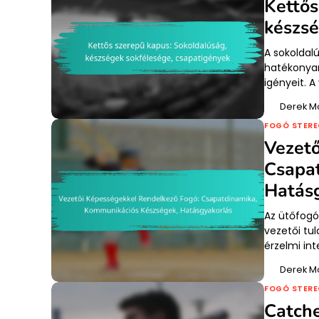
Kettős
készsé
A sokoldalú
hatékonyan
igényeit. 
Derek M
FOGÓ STERE
Vezető
Csapa
Hatás
Az ütőfogó
vezetői tu
érzelmi in
Derek M
FOGÓ STERE
Catche