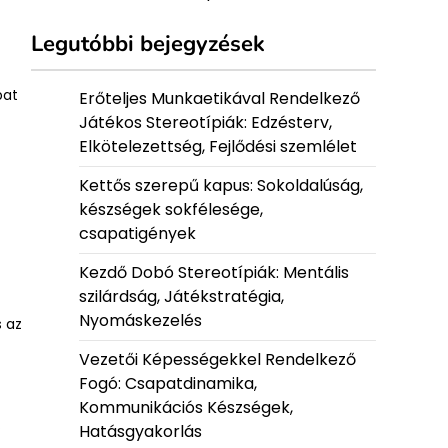
Legutóbbi bejegyzések
pat
Erőteljes Munkaetikával Rendelkező
Játékos Stereotípiák: Edzésterv,
Elkötelezettség, Fejlődési szemlélet
Kettős szerepű kapus: Sokoldalúság,
készségek sokfélesége,
csapatigények
Kezdő Dobó Stereotípiák: Mentális
szilárdság, Játékstratégia,
Nyomáskezelés
s az
Vezetői Képességekkel Rendelkező
Fogó: Csapatdinamika,
Kommunikációs Készségek,
i
Hatásgyakorlás