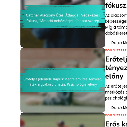
fókusz
Az alacson
képességei
Míg a táma
dobáskere
Derek M
FOGÓ STERE
Erőtel
tényez
előny
Az erőtelje
mérkőzés d
pszichológ
Derek M
FOGÓ STERE
Erős k