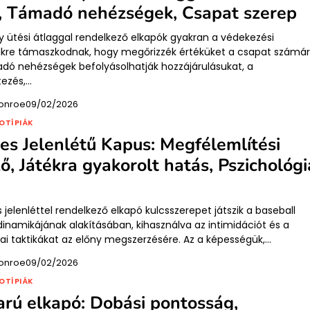
, Támadó nehézségek, Csapat szerep
y ütési átlaggal rendelkező elkapók gyakran a védekezési
kre támaszkodnak, hogy megőrizzék értéküket a csapat számár
dó nehézségek befolyásolhatják hozzájárulásukat, a
tezés,…
onroe
09/02/2026
OTÍPIÁK
jes Jelenlétű Kapus: Megfélemlítési
ő, Játékra gyakorolt hatás, Pszichológi
s jelenléttel rendelkező elkapó kulcsszerepet játszik a baseball
inamikájának alakításában, kihasználva az intimidációt és a
iai taktikákat az előny megszerzésére. Az a képességük,…
onroe
09/02/2026
OTÍPIÁK
arú elkapó: Dobási pontosság,