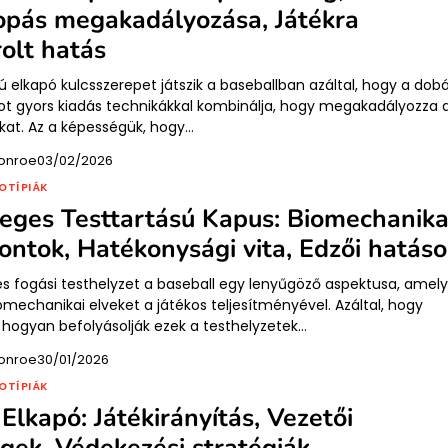
opás megakadályozása, Játékra
olt hatás
ú elkapó kulcsszerepet játszik a baseballban azáltal, hogy a dobá
t gyors kiadás technikákkal kombinálja, hogy megakadályozza 
kat. Az a képességük, hogy…
onroe
03/02/2026
OTÍPIÁK
eges Testtartású Kapus: Biomechanika
ntok, Hatékonysági vita, Edzői hatás
es fogási testhelyzet a baseball egy lenyűgöző aspektusa, amel
omechanikai elveket a játékos teljesítményével. Azáltal, hogy
 hogyan befolyásolják ezek a testhelyzetek…
onroe
30/01/2026
OTÍPIÁK
Elkapó: Játékirányítás, Vezetői
gek, Védekezési stratégiák