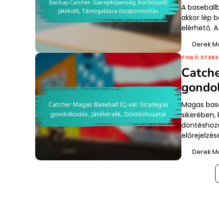
A baseball
akkor lép 
elérhető. A
Derek M
FOGÓ STERE
Catche
gondol
Magas base
sikerében, 
döntéshoza
előrejelzé
Derek M