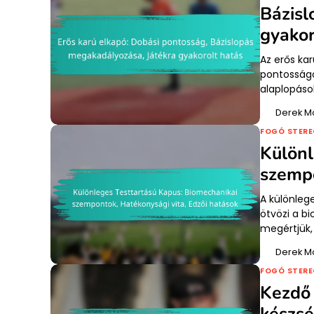
Bázisl
gyakor
Az erős kar
pontosságo
alaplopáso
Derek M
FOGÓ STERE
Különl
szempo
A különleg
ötvözi a bi
megértjük,
Derek M
FOGÓ STERE
Kezdő 
készsé