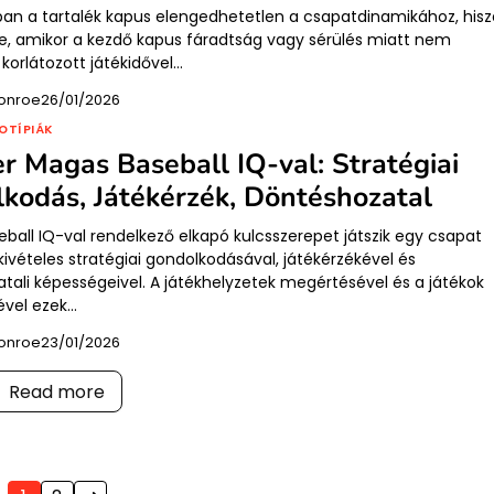
ban a tartalék kapus elengedhetetlen a csapatdinamikához, his
be, amikor a kezdő kapus fáradtság vagy sérülés miatt nem
 korlátozott játékidővel…
onroe
26/01/2026
OTÍPIÁK
r Magas Baseball IQ-val: Stratégiai
kodás, Játékérzék, Döntéshozatal
ball IQ-val rendelkező elkapó kulcsszerepet játszik egy csapat
kivételes stratégiai gondolkodásával, játékérzékével és
tali képességeivel. A játékhelyzetek megértésével és a játékok
sével ezek…
onroe
23/01/2026
Read more