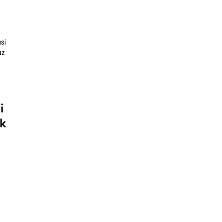
si
az
i
ok
y