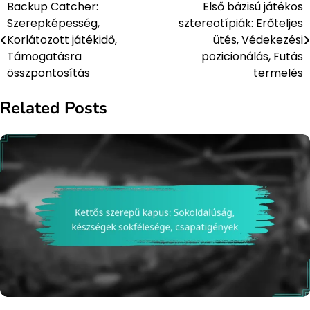
Backup Catcher:
Első bázisú játékos
Post
Szerepképesség,
sztereotípiák: Erőteljes
navigation
Korlátozott játékidő,
ütés, Védekezési
Támogatásra
pozicionálás, Futás
összpontosítás
termelés
Related Posts