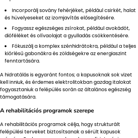
Incorporálj sovány fehérjéket, például csirkét, halat
és hüvelyeseket az izomjavítás elősegítésére.
Fogyassz egészséges zsírokat, például avokádót,
dióféléket és olívaolajat a gyulladás csökkentésére.
Fókuszálj a komplex szénhidrátokra, például a teljes
kiőrlésű gabonákra és zöldségekre az energiaszint
fenntartására.
A hidratálás is egyaránt fontos; a kapusoknak sok vizet
kell inniuk, és érdemes elektrolitokban gazdag italokat
fogyasztaniuk a felépülés során az általános egészség
támogatására.
A rehabilitációs programok szerepe
A rehabilitációs programok célja, hogy strukturált
felépülési terveket biztosítsanak a sérült kapusok