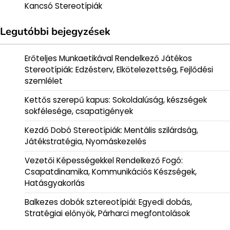
Kancsó Stereotípiák
Legutóbbi bejegyzések
Erőteljes Munkaetikával Rendelkező Játékos
Stereotípiák: Edzésterv, Elkötelezettség, Fejlődési
szemlélet
Kettős szerepű kapus: Sokoldalúság, készségek
sokfélesége, csapatigények
Kezdő Dobó Stereotípiák: Mentális szilárdság,
Játékstratégia, Nyomáskezelés
Vezetői Képességekkel Rendelkező Fogó:
Csapatdinamika, Kommunikációs Készségek,
Hatásgyakorlás
Balkezes dobók sztereotípiái: Egyedi dobás,
Stratégiai előnyök, Párharci megfontolások