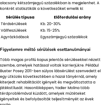
alacsony kétszámjegyű százalékban is megjelenhet. A
konkrét statisztikák a következőket emelik ki:
Sérülés típusa
Előfordulási arány
Térdsérülések
Kb. 20-30%
Vállfeszülések
Kb. 15-25%
Agyrázkódások
Egyszámjegyű százalékok
Figyelemre méltó sérülések esettanulmányai
Több magas profilú kapus jelentős sérülésekkel nézett
szembe, amelyek hatással voltak karrierjükre. Például
Buster Posey 2011-ben súlyos lábsérülést szenvedett el
egy ütközés következtében a hazai tányérnál, amely
kiterjedt rehabilitációt igényelt és megváltoztatta a
játékstílusát. Hasonlóképpen, Yadier Molina több
térdproblémával küzdött, amelyek műtéteket
igényeltek és befolyásolták teljesítményét az évek
során.