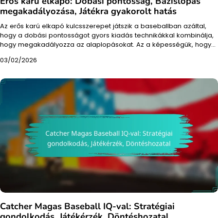
Erős karú elkapó: Dobási pontosság, Bázislopás
megakadályozása, Játékra gyakorolt hatás
Az erős karú elkapó kulcsszerepet játszik a baseballban azáltal,
hogy a dobási pontosságot gyors kiadás technikákkal kombinálja,
hogy megakadályozza az alaplopásokat. Az a képességük, hogy…
03/02/2026
Catcher Magas Baseball IQ-val: Stratégiai
gondolkodás, Játékérzék, Döntéshozatal