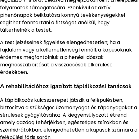
legalább 7-9 órát célozva meg éjszakánként a felépülési
folyamatok támogatására. Ezenkívül az aktív
pihenőnapok beiktatása könnyű tevékenységekkel
segíthet fenntartani a fittséget anélkül, hogy
túlterhelnék a testet.
A test jelzéseinek figyelése elengedhetetlen; ha a
fájdalom vagy a kellemetlenség fennáll, a kapusoknak
érdemes megfontolniuk a pihenési időszak
meghosszabbítását a visszaesések elkerülése
érdekében.
A rehabilitációhoz igazított táplálkozási tanácsok
A táplálkozás kulcsszerepet játszik a felépülésben,
biztosítva a szükséges üzemanyagot és tápanyagokat a
sérülések gyógyításához. A kiegyensúlyozott étrend,
amely gazdag fehérjékben, egészséges zsírokban és
szénhidrátokban, elengedhetetlen a kapusok számára a
felépülési fázis során.