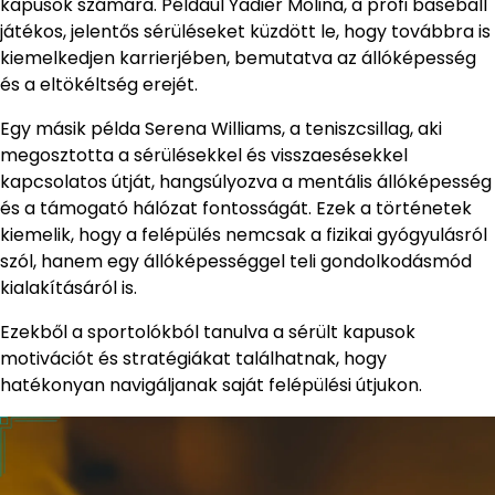
kapusok számára. Például Yadier Molina, a profi baseball
játékos, jelentős sérüléseket küzdött le, hogy továbbra is
kiemelkedjen karrierjében, bemutatva az állóképesség
és a eltökéltség erejét.
Egy másik példa Serena Williams, a teniszcsillag, aki
megosztotta a sérülésekkel és visszaesésekkel
kapcsolatos útját, hangsúlyozva a mentális állóképesség
és a támogató hálózat fontosságát. Ezek a történetek
kiemelik, hogy a felépülés nemcsak a fizikai gyógyulásról
szól, hanem egy állóképességgel teli gondolkodásmód
kialakításáról is.
Ezekből a sportolókból tanulva a sérült kapusok
motivációt és stratégiákat találhatnak, hogy
hatékonyan navigáljanak saját felépülési útjukon.