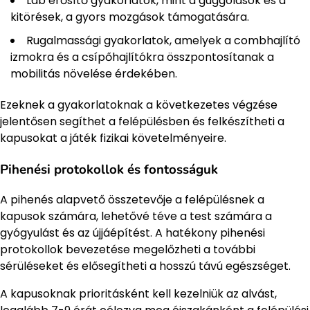
Láb erősítő gyakorlatok, mint a guggolások és a
kitörések, a gyors mozgások támogatására.
Rugalmassági gyakorlatok, amelyek a combhajlító
izmokra és a csípőhajlítókra összpontosítanak a
mobilitás növelése érdekében.
Ezeknek a gyakorlatoknak a következetes végzése
jelentősen segíthet a felépülésben és felkészítheti a
kapusokat a játék fizikai követelményeire.
Pihenési protokollok és fontosságuk
A pihenés alapvető összetevője a felépülésnek a
kapusok számára, lehetővé téve a test számára a
gyógyulást és az újjáépítést. A hatékony pihenési
protokollok bevezetése megelőzheti a további
sérüléseket és elősegítheti a hosszú távú egészséget.
A kapusoknak prioritásként kell kezelniük az alvást,