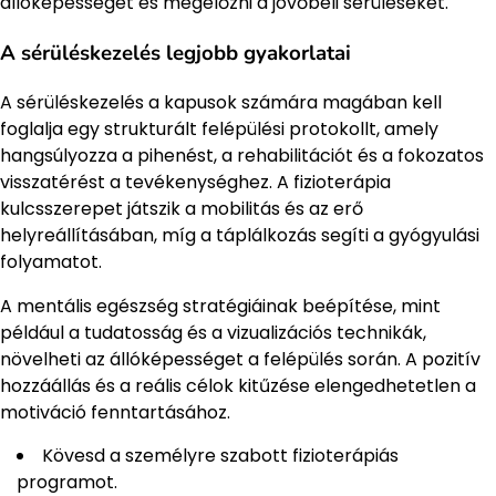
állóképességet és megelőzni a jövőbeli sérüléseket.
A sérüléskezelés legjobb gyakorlatai
A sérüléskezelés a kapusok számára magában kell
foglalja egy strukturált felépülési protokollt, amely
hangsúlyozza a pihenést, a rehabilitációt és a fokozatos
visszatérést a tevékenységhez. A fizioterápia
kulcsszerepet játszik a mobilitás és az erő
helyreállításában, míg a táplálkozás segíti a gyógyulási
folyamatot.
A mentális egészség stratégiáinak beépítése, mint
például a tudatosság és a vizualizációs technikák,
növelheti az állóképességet a felépülés során. A pozitív
hozzáállás és a reális célok kitűzése elengedhetetlen a
motiváció fenntartásához.
Kövesd a személyre szabott fizioterápiás
programot.