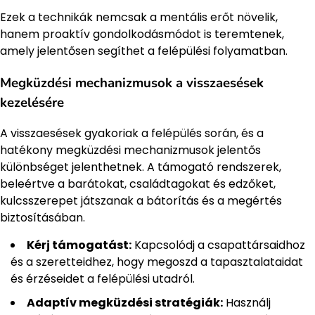
Ezek a technikák nemcsak a mentális erőt növelik,
hanem proaktív gondolkodásmódot is teremtenek,
amely jelentősen segíthet a felépülési folyamatban.
Megküzdési mechanizmusok a visszaesések
kezelésére
A visszaesések gyakoriak a felépülés során, és a
hatékony megküzdési mechanizmusok jelentős
különbséget jelenthetnek. A támogató rendszerek,
beleértve a barátokat, családtagokat és edzőket,
kulcsszerepet játszanak a bátorítás és a megértés
biztosításában.
Kérj támogatást:
Kapcsolódj a csapattársaidhoz
és a szeretteidhez, hogy megoszd a tapasztalataidat
és érzéseidet a felépülési utadról.
Adaptív megküzdési stratégiák:
Használj