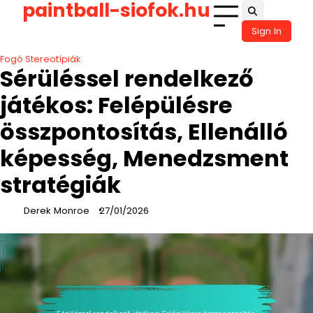
paintball-siofok.hu
Skip
to
Sign In
content
Fogó Stereotípiák
Sérüléssel rendelkező
játékos: Felépülésre
összpontosítás, Ellenálló
képesség, Menedzsment
stratégiák
Derek Monroe
27/01/2026