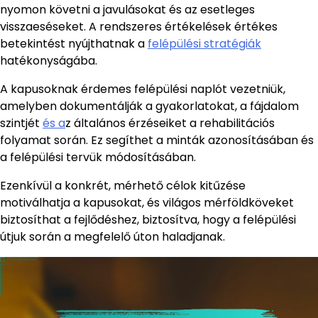
nyomon követni a javulásokat és az esetleges
visszaeséseket. A rendszeres értékelések értékes
betekintést nyújthatnak a
felépülési stratégiák
hatékonyságába.
A kapusoknak érdemes felépülési naplót vezetniük,
amelyben dokumentálják a gyakorlatokat, a fájdalom
szintjét
és a
z általános érzéseiket a rehabilitációs
folyamat során. Ez segíthet a minták azonosításában és
a felépülési tervük módosításában.
Ezenkívül a konkrét, mérhető célok kitűzése
motiválhatja a kapusokat, és világos mérföldköveket
biztosíthat a fejlődéshez, biztosítva, hogy a felépülési
útjuk során a megfelelő úton haladjanak.