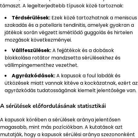
támaszt. A legelterjedtebb típusok közé tartoznak:
Térdsérülések:
Ezek közé tartozhatnak a meniscus
szakadás és a patellaris tendinitis, amelyek gyakran a
játékok során végzett ismétlődő guggolás és hirtelen
mozgások következményei.
Vállfeszülések:
A fejjátékok és a dobások
blokkolása rotátor mandzsetta sérülésekhez és
vállimpingementhez vezethet.
Agyrázkódások:
A kapusok a foul labdák és
ütközések miatt vannak kitéve a kockázatnak, ezért az
agyrázkódás tudatosságának kiemelt jelentősége van.
A sérülések előfordulásának statisztikái
A kapusok körében a sérülések aránya jelentősen
magasabb, mint más pozíciókban. A kutatások azt
mutatják, hogy a kapusok sérülési aránya szezononként