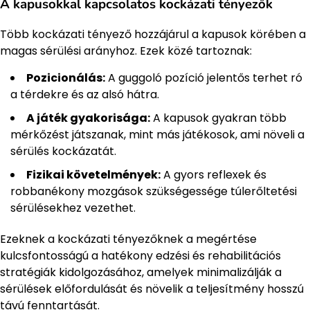
A kapusokkal kapcsolatos kockázati tényezők
Több kockázati tényező hozzájárul a kapusok körében a
magas sérülési arányhoz. Ezek közé tartoznak:
Pozicionálás:
A guggoló pozíció jelentős terhet ró
a térdekre és az alsó hátra.
A játék gyakorisága:
A kapusok gyakran több
mérkőzést játszanak, mint más játékosok, ami növeli a
sérülés kockázatát.
Fizikai követelmények:
A gyors reflexek és
robbanékony mozgások szükségessége túlerőltetési
sérülésekhez vezethet.
Ezeknek a kockázati tényezőknek a megértése
kulcsfontosságú a hatékony edzési és rehabilitációs
stratégiák kidolgozásához, amelyek minimalizálják a
sérülések előfordulását és növelik a teljesítmény hosszú
távú fenntartását.