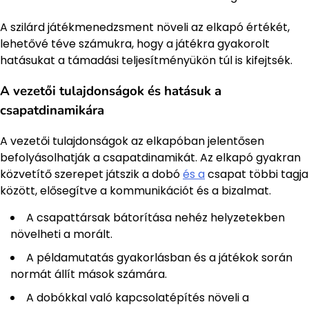
A szilárd játékmenedzsment növeli az elkapó értékét,
lehetővé téve számukra, hogy a játékra gyakorolt
hatásukat a támadási teljesítményükön túl is kifejtsék.
A vezetői tulajdonságok és hatásuk a
csapatdinamikára
A vezetői tulajdonságok az elkapóban jelentősen
befolyásolhatják a csapatdinamikát. Az elkapó gyakran
közvetítő szerepet játszik a dobó
és a
csapat többi tagja
között, elősegítve a kommunikációt és a bizalmat.
A csapattársak bátorítása nehéz helyzetekben
növelheti a morált.
A példamutatás gyakorlásban és a játékok során
normát állít mások számára.
A dobókkal való kapcsolatépítés növeli a