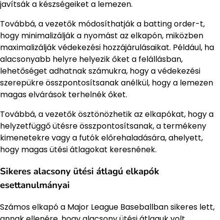
javítsák a készségeiket a lemezen.
Továbbá, a vezetők módosíthatják a batting order-t,
hogy minimalizálják a nyomást az elkapón, miközben
maximalizálják védekezési hozzájárulásaikat. Például, ha
alacsonyabb helyre helyezik őket a felállásban,
lehetőséget adhatnak számukra, hogy a védekezési
szerepükre összpontosítsanak anélkül, hogy a lemezen
magas elvárások terhelnék őket.
Továbbá, a vezetők ösztönözhetik az elkapókat, hogy a
helyzetfüggő ütésre összpontosítsanak, a termékeny
kimenetekre vagy a futók előrehaladására, ahelyett,
hogy magas ütési átlagokat keresnének.
Sikeres alacsony ütési átlagú elkapók
esettanulmányai
Számos elkapó a Major League Baseballban sikeres lett,
annak ellenére, hogy alacsony ütési átlaguk volt,