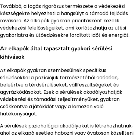
Továbbá, a fogás rigorózus természete a védekezési
készségekre helyezheti a hangsúlyt a támadó fejlődés
rovására. Az elkapók gyakran prioritásként kezelik
védekezési felelősségeiket, ami korlátozhatja az ütési
gyakorlatra és ütőedzésekre fordított időt és energiát.
Az elkapók által tapasztalt gyakori sérülési
kihívások
Az elkapók gyakran szembesülnek specifikus
sérülésekkel a pozíciójuk természetéből adódóan,
beleértve a térdsérüléseket, vállfeszültségeket és
agyrázkódásokat. Ezek a sérülések akadályozhatják
védekezési és támadási teljesítményüket, gyakran
csökkentve a játékidőt vagy a lemezen való
hatékonyságot.
A sérülések pszichológiai akadályokat is létrehozhatnak,
ahol az elkapó esetleg habozni vagy óvatosan közelíteni