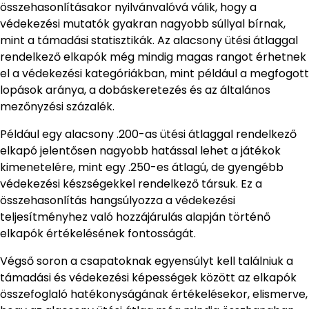
összehasonlításakor nyilvánvalóvá válik, hogy a
védekezési mutatók gyakran nagyobb súllyal bírnak,
mint a támadási statisztikák. Az alacsony ütési átlaggal
rendelkező elkapók még mindig magas rangot érhetnek
el a védekezési kategóriákban, mint például a megfogott
lopások aránya, a dobáskeretezés és az általános
mezőnyzési százalék.
Például egy alacsony .200-as ütési átlaggal rendelkező
elkapó jelentősen nagyobb hatással lehet a játékok
kimenetelére, mint egy .250-es átlagú, de gyengébb
védekezési készségekkel rendelkező társuk. Ez a
összehasonlítás hangsúlyozza a védekezési
teljesítményhez való hozzájárulás alapján történő
elkapók értékelésének fontosságát.
Végső soron a csapatoknak egyensúlyt kell találniuk a
támadási és védekezési képességek között az elkapók
összefoglaló hatékonyságának értékelésekor, elismerve,