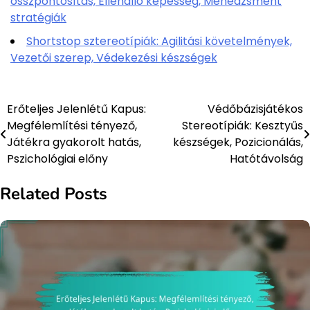
összpontosítás, Ellenálló képesség, Menedzsment
stratégiák
Shortstop sztereotípiák: Agilitási követelmények,
Vezetői szerep, Védekezési készségek
Erőteljes Jelenlétű Kapus:
Védőbázisjátékos
Post
Megfélemlítési tényező,
Stereotípiák: Kesztyűs
navigation
Játékra gyakorolt hatás,
készségek, Pozicionálás,
Pszichológiai előny
Hatótávolság
Related Posts