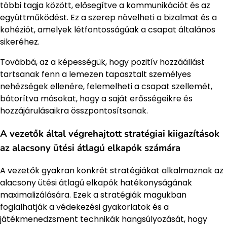
többi tagja között, elősegítve a kommunikációt és az
együttműködést. Ez a szerep növelheti a bizalmat és a
kohéziót, amelyek létfontosságúak a csapat általános
sikeréhez.
Továbbá, az a képességük, hogy pozitív hozzáállást
tartsanak fenn a lemezen tapasztalt személyes
nehézségek ellenére, felemelheti a csapat szellemét,
bátorítva másokat, hogy a saját erősségeikre és
hozzájárulásaikra összpontosítsanak.
A vezetők által végrehajtott stratégiai kiigazítások
az alacsony ütési átlagú elkapók számára
A vezetők gyakran konkrét stratégiákat alkalmaznak az
alacsony ütési átlagú elkapók hatékonyságának
maximalizálására. Ezek a stratégiák magukban
foglalhatják a védekezési gyakorlatok és a
játékmenedzsment technikák hangsúlyozását, hogy