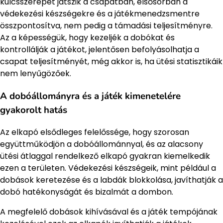
kulcsszerepet játszik a csapatban, elsősorban a
védekezési készségekre és a játékmenedzsmentre
összpontosítva, nem pedig a támadási teljesítményre.
Az a képességük, hogy kezeljék a dobókat és
kontrollálják a játékot, jelentősen befolyásolhatja a
csapat teljesítményét, még akkor is, ha ütési statisztikáik
nem lenyűgözőek.
A dobóállományra és a játék kimenetelére
gyakorolt hatás
Az elkapó elsődleges felelőssége, hogy szorosan
együttműködjön a dobóállománnyal, és az alacsony
ütési átlaggal rendelkező elkapó gyakran kiemelkedik
ezen a területen. Védekezési készségeik, mint például a
dobások keretezése és a labdák blokkolása, javíthatják a
dobó hatékonyságát és bizalmát a dombon.
A megfelelő dobások kihívásával és a játék tempójának