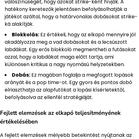
valószínűségét, hogy azokat strike-ként hívják. A
hatékony keretezők jelentősen befolyásolhatják a
játékot azáltal, hogy a határvonalas dobásokat strike-
ká alakítják.
Blokkolás:
Ez értékeli, hogy az elkapó mennyire jól
akadályozza meg a vad dobásokat és a lecsúszott
labdákat. Egy erős blokkoló megmentheti a futásokat
azzal, hogy a labdákat maga előtt tartja, ami
különösen kritikus a nagy nyomású helyzetekben.
Dobás:
Ez magában foglalja a megfogott lopások
arányát és a pop time-ot. Egy gyors és pontos dobó
elriaszthatja az alapfutókat a lopási kísérletektől,
befolyásolva az ellenfél stratégiáját.
Fejlett elemzések az elkapó teljesítményének
értékelésében
A fejlett elemzések mélyebb betekintést nyújtanak az