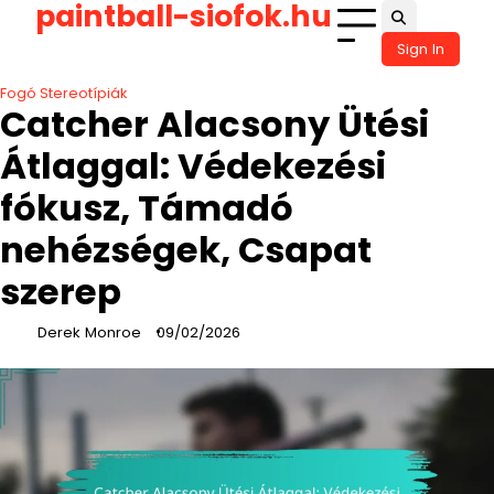
paintball-siofok.hu
Skip
to
Sign In
content
Fogó Stereotípiák
Catcher Alacsony Ütési
Átlaggal: Védekezési
fókusz, Támadó
nehézségek, Csapat
szerep
Derek Monroe
09/02/2026