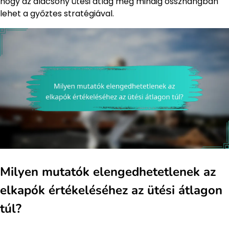
hogy az alacsony ütési átlag még mindig összhangban
lehet a győztes stratégiával.
Milyen mutatók elengedhetetlenek az
elkapók értékeléséhez az ütési átlagon
túl?