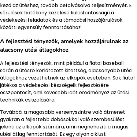
kezd az ütéshez, tovább befolyásolva teljesítményét. E
sérülések hatékony kezelése kulcsfontosságú a
védekezési feladatok és a támadási hozzájárulások
közötti egyensúly fenntartásához.
A fejlesztési tényezők, amelyek hozzájárulnak az
alacsony ütési átlagokhoz
A fejlesztési tényezők, mint például a fiatal baseball
során a ütésre korlátozott kitettség, alacsonyabb ütési
átlagokhoz vezethetnek az elkapók esetében. Sok fiatal
játékos a védekezési készségeik fejlesztésére
összpontosít, ami kevesebb időt eredményez az ütési
technikák csiszolására.
Továbbá, a magasabb versenyszintre való átmenet
gyakran a fejlettebb dobásokkal való szembesülést
jelenti az elkapók számára, ami megnehezíti a magas
ütési átlag fenntartását. Ez egy olyan ciklust