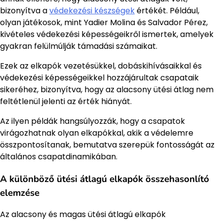
bizonyítva a
védekezési készségek
értékét. Például,
olyan játékosok, mint Yadier Molina és Salvador Pérez,
kivételes védekezési képességeikről ismertek, amelyek
gyakran felülmúlják támadási számaikat.
Ezek az elkapók vezetésükkel, dobáskihívásaikkal és
védekezési képességeikkel hozzájárultak csapataik
sikeréhez, bizonyítva, hogy az alacsony ütési átlag nem
feltétlenül jelenti az érték hiányát.
Az ilyen példák hangsúlyozzák, hogy a csapatok
virágozhatnak olyan elkapókkal, akik a védelemre
összpontosítanak, bemutatva szerepük fontosságát az
általános csapatdinamikában.
A különböző ütési átlagú elkapók összehasonlító
elemzése
Az alacsony és magas ütési átlagú elkapók