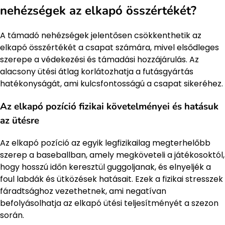
nehézségek az elkapó összértékét?
A támadó nehézségek jelentősen csökkenthetik az
elkapó összértékét a csapat számára, mivel elsődleges
szerepe a védekezési és támadási hozzájárulás. Az
alacsony ütési átlag korlátozhatja a futásgyártás
hatékonyságát, ami kulcsfontosságú a csapat sikeréhez.
Az elkapó pozíció fizikai követelményei és hatásuk
az ütésre
Az elkapó pozíció az egyik legfizikailag megterhelőbb
szerep a baseballban, amely megköveteli a játékosoktól,
hogy hosszú időn keresztül guggoljanak, és elnyeljék a
foul labdák és ütközések hatásait. Ezek a fizikai stresszek
fáradtsághoz vezethetnek, ami negatívan
befolyásolhatja az elkapó ütési teljesítményét a szezon
során.