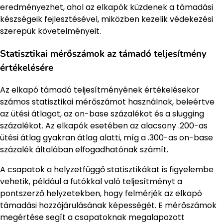
eredményezhet, ahol az elkapók küzdenek a támadási
készségeik fejlesztésével, miközben kezelik védekezési
szerepük követelményeit.
Statisztikai mérőszámok az támadó teljesítmény
értékelésére
Az elkapó támadó teljesítményének értékelésekor
számos statisztikai mérőszámot használnak, beleértve
az ütési átlagot, az on-base százalékot és a slugging
százalékot. Az elkapók esetében az alacsony .200-as
ütési átlag gyakran átlag alatti, míg a .300-as on-base
százalék általában elfogadhatónak számít.
A csapatok a helyzetfüggő statisztikákat is figyelembe
vehetik, például a futókkal való teljesítményt a
pontszerző helyzetekben, hogy felmérjék az elkapó
támadási hozzájárulásának képességét. E mérőszámok
megértése segít a csapatoknak megalapozott