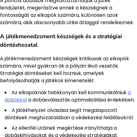
A pontos dobások megváltoztathatják a játék
lendületét, megerősítve ennek a készségnek a
fontosságát az elkapók számára, különösen azok
számára, akik alacsonyabb ütési átlaggal rendelkeznek.
A játékmenedzsment készségek és a stratégiai
döntéshozatal
A játékmenedzsment készségek kritikusak az elkapók
számára, mivel gyakran ők a pályán lévő vezetők.
Stratégiai döntéseket kell hozniuk, amelyek
befolyásolhatják a játékok kimenetelét.
Az elkapóknak hatékonyan kell kommunikálniuk
a
dobókkal
a dobásválasztás optimalizálása érdekében.
A játékhelyzet olvasása segít megalapozott
döntések meghozatalában a védekezési felállásokról.
Az ellenfél ütőinek megértése irányíthatja a
dobáskihívásokat és a védekezési stratégiákat.