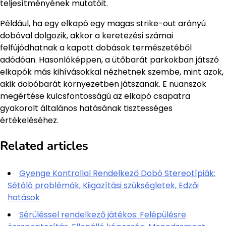
teljesítményének mutatóit.
Például, ha egy elkapó egy magas strike-out arányú
dobóval dolgozik, akkor a keretezési számai
felfújódhatnak a kapott dobások természetéből
adódóan. Hasonlóképpen, a ütőbarát parkokban játszó
elkapók más kihívásokkal nézhetnek szembe, mint azok,
akik dobóbarát környezetben játszanak. E nüanszok
megértése kulcsfontosságú az elkapó csapatra
gyakorolt általános hatásának tisztességes
értékeléséhez.
Related articles
Gyenge Kontrollal Rendelkező Dobó Stereotípiák:
Sétáló problémák, Kiigazítási szükségletek, Edzői
hatások
Sérüléssel rendelkező játékos: Felépülésre