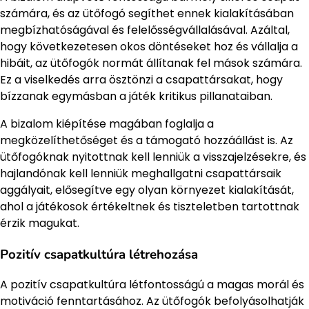
számára, és az ütőfogó segíthet ennek kialakításában
megbízhatóságával és felelősségvállalásával. Azáltal,
hogy következetesen okos döntéseket hoz és vállalja a
hibáit, az ütőfogók normát állítanak fel mások számára.
Ez a viselkedés arra ösztönzi a csapattársakat, hogy
bízzanak egymásban a játék kritikus pillanataiban.
A bizalom kiépítése magában foglalja a
megközelíthetőséget és a támogató hozzáállást is. Az
ütőfogóknak nyitottnak kell lenniük a visszajelzésekre, és
hajlandónak kell lenniük meghallgatni csapattársaik
aggályait, elősegítve egy olyan környezet kialakítását,
ahol a játékosok értékeltnek és tiszteletben tartottnak
érzik magukat.
Pozitív csapatkultúra létrehozása
A pozitív csapatkultúra létfontosságú a magas morál és
motiváció fenntartásához. Az ütőfogók befolyásolhatják