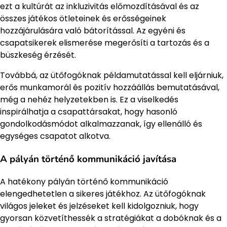
ezt a kultúrát az inkluzivitás előmozdításával és az
összes játékos ötleteinek és erősségeinek
hozzájárulására való bátorítással. Az egyéni és
csapatsikerek elismerése megerősíti a tartozás és a
büszkeség érzését.
Továbbá, az ütőfogóknak példamutatással kell eljárniuk,
erős munkamorál és pozitív hozzáállás bemutatásával,
még a nehéz helyzetekben is. Ez a viselkedés
inspirálhatja a csapattársakat, hogy hasonló
gondolkodásmódot alkalmazzanak, így ellenálló és
egységes csapatot alkotva.
A pályán történő kommunikáció javítása
A hatékony pályán történő kommunikáció
elengedhetetlen a sikeres játékhoz. Az ütőfogóknak
világos jeleket és jelzéseket kell kidolgozniuk, hogy
gyorsan közvetíthessék a stratégiákat a dobóknak és a