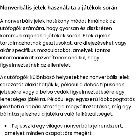
Nonverbális jelek használata a játékok során
A nonverbális jelek hatékony módot kínálnak az
ütőfogók számára, hogy gyorsan és diszkréten
kommunikáljanak a játékok során. Ezek a jelek
tartalmazhatnak gesztusokat, arckifejezéseket vagy
akár specifikus mozdulatokat, amelyek fontos
információkat közvetítenek anélkül, hogy
figyelmeztetnék az ellenfelet.
Az ütőfogók különböző helyzetekhez nonverbális jelek
sorozatát alakíthatják ki, például a dobás típusának
jelzésére vagy a belső védők figyelmeztetésére egy
lehetséges játékra. Például egy egyszerű lábkopogtatás
jelezheti a dobási stratégia megváltoztatását, míg egy
bólintás jelezheti a játékra való felkészültséget.
Fejlessz ki egy világos nonverbális jelrendszert,
amelyet minden csapattárs megért.