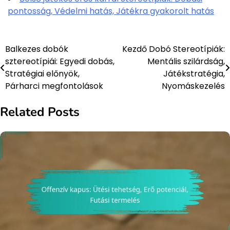
pontosság, Védelmi hatás, Játékra gyakorolt hatás
Balkezes dobók
Kezdő Dobó Stereotípiák:
Post
sztereotípiái: Egyedi dobás,
Mentális szilárdság,
navigation
Stratégiai előnyök,
Játékstratégia,
Párharci megfontolások
Nyomáskezelés
Related Posts