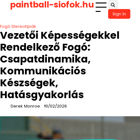
paintball-siofok.hu
Skip
to
Sign In
content
Fogó Stereotípiák
Vezetői Képességekkel
Rendelkező Fogó:
Csapatdinamika,
Kommunikációs
Készségek,
Hatásgyakorlás
Derek Monroe
10/02/2026