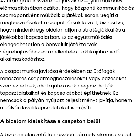
Az ütőfogó kulcsszerepet játszik az együttműködés
előmozdításában azáltal, hogy központi kommunikációs
csomópontként működik a játékok során. Segíti a
megbeszéléseket a csapattársak között, biztosítva,
hogy mindenki egy oldalon álljon a stratégiákkal és a
játékokkal kapcsolatban. Ez az együttműködés
elengedhetetlen a bonyolult játéktervek
végrehajtásához és az ellenfelek taktikájához való
alkalmazkodáshoz.
A csapatmunka javítása érdekében az ütőfogók
rendszeres csapatmegbeszéléseket vagy edzéseket
szervezhetnek, ahol a játékosok megoszthatják
tapasztalataikat és kapcsolatokat építhetnek. Ez
nemcsak a pályán nyújtott teljesítményt javítja, hanem
a pályán kívüli kapcsolatokat is erősíti.
A bizalom kialakítása a csapaton belül
A bizalom alapvető fontosságú bármely sikeres csapat