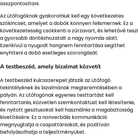
összpontosítani.
Az ütőfogóknak gyakorolniuk kell egy következetes
szókincset, amelyet a dobók könnyen felismernek. Ez a
következetesség csökkenti a zűrzavart, és lehetővé teszi
a gyorsabb döntéshozatalt a nagy nyomás alatt.
Ezenkívül a nyugodt hangnem fenntartása segíthet
enyhíteni a dobó esetleges szorongását.
A testbeszéd, amely bizalmat közvetít
A testbeszéd kulcsszerepet játszik az ütőfogó
tekintélyének és bizalmának megteremtésében a
pályán. Az ütőfogónak egyenes testtartást kell
fenntartania, közvetlen szemkontaktust kell létesítenie,
és nyitott gesztusokat kell használnia a magabiztosság
kivetítésére. Ez a nonverbális kommunikáció
megnyugtatja a csapattársakat, és pozitívan
befolyásolhatja a teljesítményüket.