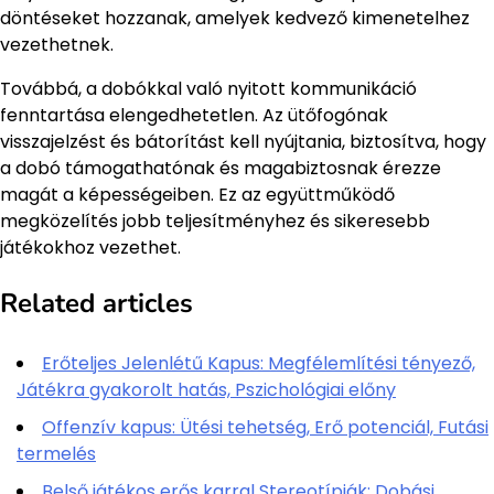
döntéseket hozzanak, amelyek kedvező kimenetelhez
vezethetnek.
Továbbá, a dobókkal való nyitott kommunikáció
fenntartása elengedhetetlen. Az ütőfogónak
visszajelzést és bátorítást kell nyújtania, biztosítva, hogy
a dobó támogathatónak és magabiztosnak érezze
magát a képességeiben. Ez az együttműködő
megközelítés jobb teljesítményhez és sikeresebb
játékokhoz vezethet.
Related articles
Erőteljes Jelenlétű Kapus: Megfélemlítési tényező,
Játékra gyakorolt hatás, Pszichológiai előny
Offenzív kapus: Ütési tehetség, Erő potenciál, Futási
termelés
Belső játékos erős karral Stereotípiák: Dobási