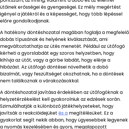
pontszám, az inning, valamint a dobó és az ellenfél
ütőinek erősségei és gyengeségei. Ez mély megértést
igényel a játékról és a képességet, hogy több lépéssel
előre gondolkodjanak.
A hatékony döntéshozatal magában foglalja a megfelelő
dobás típusának és helyének kiválasztását, ami
megváltoztathatja az ütés menetét. Például az ütőfogó
kérheti a gyorslabdát egy szoros helyzetben, hogy
kihívja az ütőt, vagy a görbe labdát, hogy elérje a
hibázást. Az ütőfogó döntései növelhetik a dobó
bizalmát, vagy feszültséget okozhatnak, ha a döntések
nem találkoznak a várakozásokkal.
A döntéshozatal javítása érdekében az ütőfogóknak a
helyzetérzékelést kell gyakorolniuk az edzések során.
Szimulálhatják a különböző játékhelyzeteket, hogy
javítsák a reakcióidejüket
és a
megítélésüket. Ez a
gyakorlat segít nekik abban, hogy ügyesebbek legyenek
a nyomás kezelésében és gyors, megalapozott