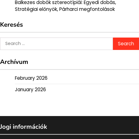
Balkezes dobók sztereotípiái: Egyedi dobás,
Stratégiai előnyök, Párharci megfontolások
Keresés
Search
for:
Archívum
February 2026
January 2026
Jogi információk