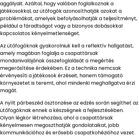
aggályait. Azáltal, hogy valóban foglalkoznak a
játékosokkal, az ütőfogók azonosíthatják azokat a
problémákat, amelyek befolyásolhatják a teljesítményt,
például a fáradtságot vagy a bizonyos dobásokkal
kapcsolatos kényelmetlenséget.
Az ütőfogóknak gyakorolniuk kell a reflektív hallgatást,
amely magában foglalja a csapattársak
mondanivalójának összefoglalását a megértés
megerősítése érdekében. Ez a technika nemcsak
érvényesíti a játékosok érzéseit, hanem támogató
környezetet is teremt, ahol mindenki meghallgatva érzi
magát.
A nyílt párbeszéd ösztönzése az edzés során segíthet az
ütőfogóknak ennek a készségnek a fejlesztésében.
Olyan légkör létrehozása, ahol a csapattársak
kényelmesen megoszthatják gondolataikat, jobb
kommunikációhoz és erősebb csapatkohézióhoz vezet.