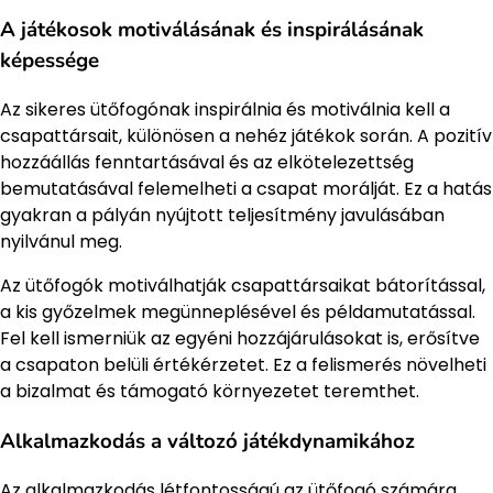
A játékosok motiválásának és inspirálásának
képessége
Az sikeres ütőfogónak inspirálnia és motiválnia kell a
csapattársait, különösen a nehéz játékok során. A pozitív
hozzáállás fenntartásával és az elkötelezettség
bemutatásával felemelheti a csapat morálját. Ez a hatás
gyakran a pályán nyújtott teljesítmény javulásában
nyilvánul meg.
Az ütőfogók motiválhatják csapattársaikat bátorítással,
a kis győzelmek megünneplésével és példamutatással.
Fel kell ismerniük az egyéni hozzájárulásokat is, erősítve
a csapaton belüli értékérzetet. Ez a felismerés növelheti
a bizalmat és támogató környezetet teremthet.
Alkalmazkodás a változó játékdynamikához
Az alkalmazkodás létfontosságú az ütőfogó számára,