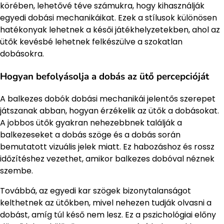
körében, lehetővé téve számukra, hogy kihasználják
egyedi dobási mechanikáikat. Ezek a stílusok különösen
hatékonyak lehetnek a késői játékhelyzetekben, ahol az
ütők kevésbé lehetnek felkészülve a szokatlan
dobásokra.
Hogyan befolyásolja a dobás az ütő percepcióját
A balkezes dobók dobási mechanikái jelentős szerepet
játszanak abban, hogyan érzékelik az ütők a dobásokat.
A jobbos ütők gyakran nehezebbnek találják a
balkezeseket a dobás szöge és a dobás során
bemutatott vizuális jelek miatt. Ez habozáshoz és rossz
időzítéshez vezethet, amikor balkezes dobóval néznek
szembe.
Továbbá, az egyedi kar szögek bizonytalanságot
kelthetnek az ütőkben, mivel nehezen tudják olvasni a
dobást, amíg túl késő nem lesz. Ez a pszichológiai előny