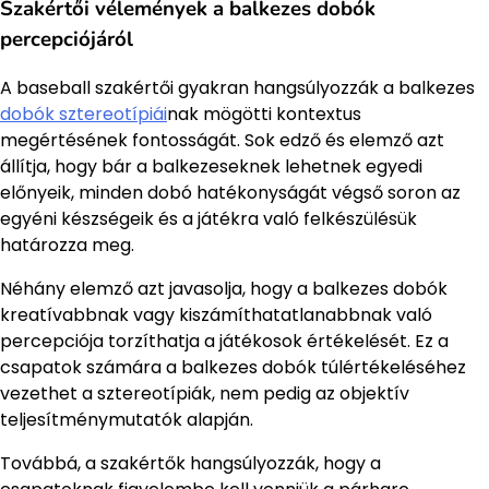
Szakértői vélemények a balkezes dobók
percepciójáról
A baseball szakértői gyakran hangsúlyozzák a balkezes
dobók sztereotípiái
nak mögötti kontextus
megértésének fontosságát. Sok edző és elemző azt
állítja, hogy bár a balkezeseknek lehetnek egyedi
előnyeik, minden dobó hatékonyságát végső soron az
egyéni készségeik és a játékra való felkészülésük
határozza meg.
Néhány elemző azt javasolja, hogy a balkezes dobók
kreatívabbnak vagy kiszámíthatatlanabbnak való
percepciója torzíthatja a játékosok értékelését. Ez a
csapatok számára a balkezes dobók túlértékeléséhez
vezethet a sztereotípiák, nem pedig az objektív
teljesítménymutatók alapján.
Továbbá, a szakértők hangsúlyozzák, hogy a