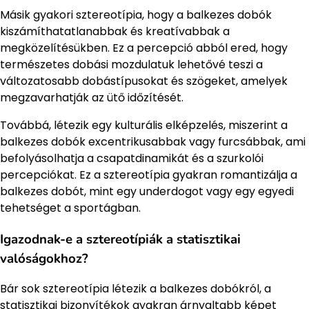
Másik gyakori sztereotípia, hogy a balkezes dobók
kiszámíthatatlanabbak és kreatívabbak a
megközelítésükben. Ez a percepció abból ered, hogy
természetes dobási mozdulatuk lehetővé teszi a
változatosabb dobástípusokat és szögeket, amelyek
megzavarhatják az ütő időzítését.
Továbbá, létezik egy kulturális elképzelés, miszerint a
balkezes dobók excentrikusabbak vagy furcsábbak, ami
befolyásolhatja a csapatdinamikát és a szurkolói
percepciókat. Ez a sztereotípia gyakran romantizálja a
balkezes dobót, mint egy underdogot vagy egy egyedi
tehetséget a sportágban.
Igazodnak-e a sztereotípiák a statisztikai
valóságokhoz?
Bár sok sztereotípia létezik a balkezes dobókról, a
statisztikai bizonyítékok gyakran árnyaltabb képet