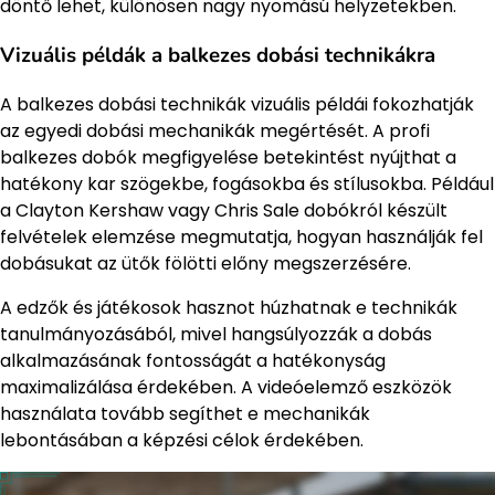
döntő lehet, különösen nagy nyomású helyzetekben.
Vizuális példák a balkezes dobási technikákra
A balkezes dobási technikák vizuális példái fokozhatják
az egyedi dobási mechanikák megértését. A profi
balkezes dobók megfigyelése betekintést nyújthat a
hatékony kar szögekbe, fogásokba és stílusokba. Például
a Clayton Kershaw vagy Chris Sale dobókról készült
felvételek elemzése megmutatja, hogyan használják fel
dobásukat az ütők fölötti előny megszerzésére.
A edzők és játékosok hasznot húzhatnak e technikák
tanulmányozásából, mivel hangsúlyozzák a dobás
alkalmazásának fontosságát a hatékonyság
maximalizálása érdekében. A videóelemző eszközök
használata tovább segíthet e mechanikák
lebontásában a képzési célok érdekében.