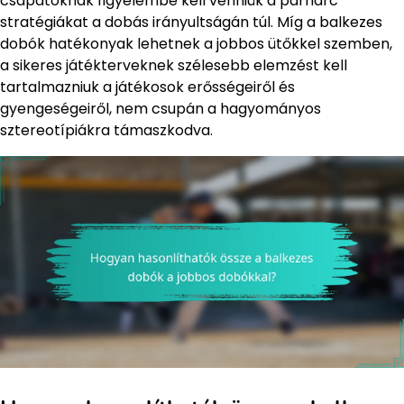
csapatoknak figyelembe kell venniük a párharc
stratégiákat a dobás irányultságán túl. Míg a balkezes
dobók hatékonyak lehetnek a jobbos ütőkkel szemben,
a sikeres játékterveknek szélesebb elemzést kell
tartalmazniuk a játékosok erősségeiről és
gyengeségeiről, nem csupán a hagyományos
sztereotípiákra támaszkodva.