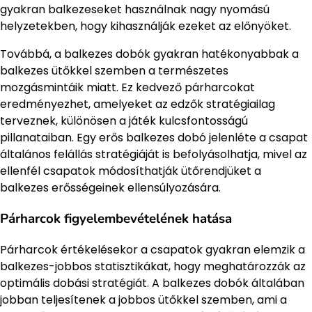
gyakran balkezeseket használnak nagy nyomású
helyzetekben, hogy kihasználják ezeket az előnyöket.
Továbbá, a balkezes dobók gyakran hatékonyabbak a
balkezes ütőkkel szemben a természetes
mozgásmintáik miatt. Ez kedvező párharcokat
eredményezhet, amelyeket az edzők stratégiailag
terveznek, különösen a játék kulcsfontosságú
pillanataiban. Egy erős balkezes dobó jelenléte a csapat
általános felállás stratégiáját is befolyásolhatja, mivel az
ellenfél csapatok módosíthatják ütőrendjüket a
balkezes erősségeinek ellensúlyozására.
Párharcok figyelembevételének hatása
Párharcok értékelésekor a csapatok gyakran elemzik a
balkezes-jobbos statisztikákat, hogy meghatározzák az
optimális dobási stratégiát. A balkezes dobók általában
jobban teljesítenek a jobbos ütőkkel szemben, ami a