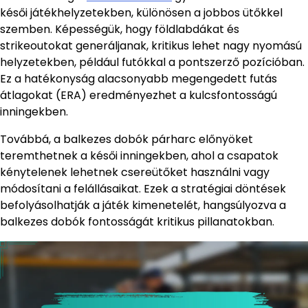
késői játékhelyzetekben, különösen a jobbos ütőkkel
szemben. Képességük, hogy földlabdákat és
strikeoutokat generáljanak, kritikus lehet nagy nyomású
helyzetekben, például futókkal a pontszerző pozícióban.
Ez a hatékonyság alacsonyabb megengedett futás
átlagokat (ERA) eredményezhet a kulcsfontosságú
inningekben.
Továbbá, a balkezes dobók párharc előnyöket
teremthetnek a késői inningekben, ahol a csapatok
kénytelenek lehetnek csereütőket használni vagy
módosítani a felállásaikat. Ezek a stratégiai döntések
befolyásolhatják a játék kimenetelét, hangsúlyozva a
balkezes dobók fontosságát kritikus pillanatokban.