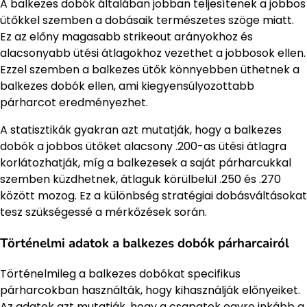
A balkezes dobók általában jobban teljesítenek a jobbos
ütőkkel szemben a dobásaik természetes szöge miatt.
Ez az előny magasabb strikeout arányokhoz és
alacsonyabb ütési átlagokhoz vezethet a jobbosok ellen.
Ezzel szemben a balkezes ütők könnyebben üthetnek a
balkezes dobók ellen, ami kiegyensúlyozottabb
párharcot eredményezhet.
A statisztikák gyakran azt mutatják, hogy a balkezes
dobók a jobbos ütőket alacsony .200-as ütési átlagra
korlátozhatják, míg a balkezesek a saját párharcukkal
szemben küzdhetnek, átlaguk körülbelül .250 és .270
között mozog. Ez a különbség stratégiai dobásváltásokat
tesz szükségessé a mérkőzések során.
Történelmi adatok a balkezes dobók párharcairól
Történelmileg a balkezes dobókat specifikus
párharcokban használták, hogy kihasználják előnyeiket.
Az adatok azt mutatják, hogy a csapatok egyre inkább a