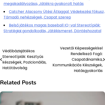
megakadályozása, Játékra gyakorolt hatás
Catcher Alacsony Ütési Átlaggal: Védekezési fókusz,
Támadó nehézségek, Csapat szerep
Belső játékos magas baseball IQ-val Stereotípiák:
Stratégiai gondolkodás, Játékismeret, Döntéshozatal
Vezetői Képességekkel
Post
Védőbázisjátékos
Rendelkező Fogó:
Stereotípiák: Kesztyűs
navigation
Csapatdinamika,
készségek, Pozicionálás,
Kommunikációs Készségek,
Hatótávolság
Hatásgyakorlás
Related Posts