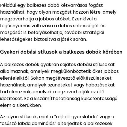
Például egy balkezes dobó kétvarrásos fogást
használhat, hogy olyan mozgást hozzon létre, amely
megzavarhatja a jobbos ütőket. Ezenkívül a
fogásnyomás változása a dobás sebességét és
mozgását is befolyásolhatja, további stratégiai
lehetőségeket biztosítva a játék során.
Gyakori dobási stílusok a balkezes dobók körében
A balkezes dobók gyakran sajátos dobási stílusokat
alkalmaznak, amelyek megkülönböztetik őket jobbos
ellenfeleiktől. Sokan megtévesztő előkészületeket
használnak, amelyek szüneteket vagy habozásokat
tartalmaznak, amelyek megzavarhatják az ütő
időzítését. Ez a kiszámíthatatlanság kulcsfontosságú
elem a sikerükben.
Az olyan stílusok, mint a “rejtett gyorslabda” vagy a
“csúszó labda dominálás” elterjedtek a balkezesek