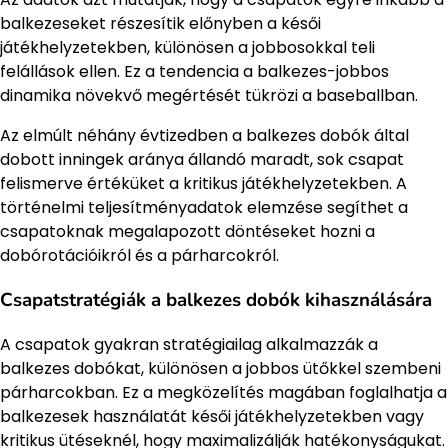
balkezeseket részesítik előnyben a késői
játékhelyzetekben, különösen a jobbosokkal teli
felállások ellen. Ez a tendencia a balkezes-jobbos
dinamika növekvő megértését tükrözi a baseballban.
Az elmúlt néhány évtizedben a balkezes dobók által
dobott inningek aránya állandó maradt, sok csapat
felismerve értéküket a kritikus játékhelyzetekben. A
történelmi teljesítményadatok elemzése segíthet a
csapatoknak megalapozott döntéseket hozni a
dobórotációikról és a párharcokról.
Csapatstratégiák a balkezes dobók kihasználására
A csapatok gyakran stratégiailag alkalmazzák a
balkezes dobókat, különösen a jobbos ütőkkel szembeni
párharcokban. Ez a megközelítés magában foglalhatja a
balkezesek használatát késői játékhelyzetekben vagy
kritikus ütéseknél, hogy maximalizálják hatékonyságukat.