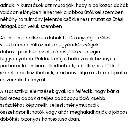
adnak. A kutatások azt mutatják, hogy a balkezes dobók
valóban előnyben lehetnek a jobbos ütőkkel szemben,
néhány tanulmány jelentős csökkenést mutat az ütési
átlagokban velük szemben.
Azonban a balkezes dobók hatékonysága széles
spektrumon változhat az egyéni készségek,
dobástípusok és az általános játékstratégia
függvényében. Például, míg a balkezesek bizonyos
párharcokban kiemelkedhetnek, a balkezes ütőkkel
szemben is küzdhetnek, ami bonyolítja a sztereotípiát a
univerzális fölényről.
A statisztikai elemzések gyakran felfedik, hogy bár a
balkezes dobók a teljes dobópopuláció kisebb
százalékát képviselik, teljesítménymutatóik
összehasonlíthatók vagy akár meghaladhatják a jobbos
dobókét bizonyos kontextusokban.