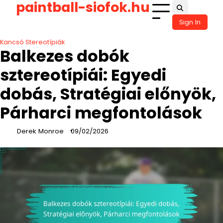
paintball-siofok.hu
Skip
to
Sign In
content
Kancsó Stereotípiák
Balkezes dobók
sztereotípiái: Egyedi
dobás, Stratégiai előnyök,
Párharci megfontolások
Derek Monroe
09/02/2026