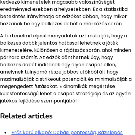
kedvező kimenetelek magasabb valószínűségét
eredményezi ezekben a helyzetekben. Ez a statisztikai
betekintés irányíthatja az edzőket abban, hogy mikor
hozzanak be egy balkezes dobót a mérkőzés során.
A történelmi teljesítményadatok azt mutatják, hogy a
balkezes dobók jelentős hatással lehetnek a játék
kimenetelére, különösen a rájátszás során, ahol minden
párharc számít. Az edzők dönthetnek úgy, hogy
balkezes dobót indítanak egy olyan csapat ellen,
amelynek túlnyomó része jobbos ütőkből áll, hogy
maximalizálják a strikeout potenciált és minimalizálják a
megengedett futásokat. E dinamikák megértése
kulcsfontosságú lehet a csapat stratégiája és az egyéni
játékos fejlődése szempontjából.
Related articles
Erős karú elkapó: Dobási pontosság, Bázislopás