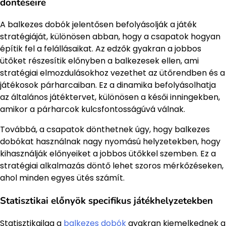
döntéseire
A balkezes dobók jelentősen befolyásolják a játék
stratégiáját, különösen abban, hogy a csapatok hogyan
építik fel a felállásaikat. Az edzők gyakran a jobbos
ütőket részesítik előnyben a balkezesek ellen, ami
stratégiai elmozdulásokhoz vezethet az ütőrendben és a
játékosok párharcaiban. Ez a dinamika befolyásolhatja
az általános játéktervet, különösen a késői inningekben,
amikor a párharcok kulcsfontosságúvá válnak.
Továbbá, a csapatok dönthetnek úgy, hogy balkezes
dobókat használnak nagy nyomású helyzetekben, hogy
kihasználják előnyeiket a jobbos ütőkkel szemben. Ez a
stratégiai alkalmazás döntő lehet szoros mérkőzéseken,
ahol minden egyes ütés számít.
Statisztikai előnyök specifikus játékhelyzetekben
Statisztikailag a
balkezes dobók
gyakran kiemelkednek a