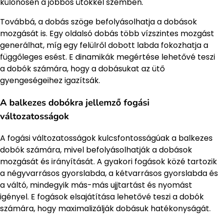
különösen a jobbos ütőkkel szemben.
Továbbá, a dobás szöge befolyásolhatja a dobások
mozgását is. Egy oldalsó dobás több vízszintes mozgást
generálhat, míg egy felülről dobott labda fokozhatja a
függőleges esést. E dinamikák megértése lehetővé teszi
a dobók számára, hogy a dobásukat az ütő
gyengeségeihez igazítsák.
A balkezes dobókra jellemző fogási
változatosságok
A fogási változatosságok kulcsfontosságúak a balkezes
dobók számára, mivel befolyásolhatják a dobások
mozgását és irányítását. A gyakori fogások közé tartozik
a négyvarrásos gyorslabda, a kétvarrásos gyorslabda és
a váltó, mindegyik más-más ujjtartást és nyomást
igényel. E fogások elsajátítása lehetővé teszi a dobók
számára, hogy maximalizálják dobásuk hatékonyságát.