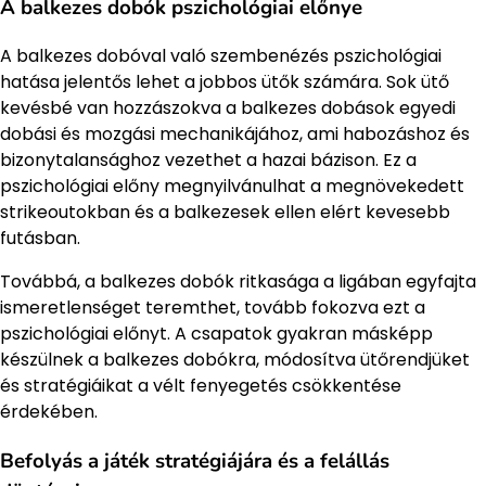
A balkezes dobók pszichológiai előnye
A balkezes dobóval való szembenézés pszichológiai
hatása jelentős lehet a jobbos ütők számára. Sok ütő
kevésbé van hozzászokva a balkezes dobások egyedi
dobási és mozgási mechanikájához, ami habozáshoz és
bizonytalansághoz vezethet a hazai bázison. Ez a
pszichológiai előny megnyilvánulhat a megnövekedett
strikeoutokban és a balkezesek ellen elért kevesebb
futásban.
Továbbá, a balkezes dobók ritkasága a ligában egyfajta
ismeretlenséget teremthet, tovább fokozva ezt a
pszichológiai előnyt. A csapatok gyakran másképp
készülnek a balkezes dobókra, módosítva ütőrendjüket
és stratégiáikat a vélt fenyegetés csökkentése
érdekében.
Befolyás a játék stratégiájára és a felállás