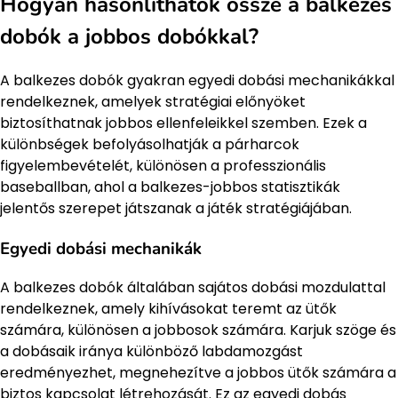
Hogyan hasonlíthatók össze a balkezes
dobók a jobbos dobókkal?
A balkezes dobók gyakran egyedi dobási mechanikákkal
rendelkeznek, amelyek stratégiai előnyöket
biztosíthatnak jobbos ellenfeleikkel szemben. Ezek a
különbségek befolyásolhatják a párharcok
figyelembevételét, különösen a professzionális
baseballban, ahol a balkezes-jobbos statisztikák
jelentős szerepet játszanak a játék stratégiájában.
Egyedi dobási mechanikák
A balkezes dobók általában sajátos dobási mozdulattal
rendelkeznek, amely kihívásokat teremt az ütők
számára, különösen a jobbosok számára. Karjuk szöge és
a dobásaik iránya különböző labdamozgást
eredményezhet, megnehezítve a jobbos ütők számára a
biztos kapcsolat létrehozását. Ez az egyedi dobás