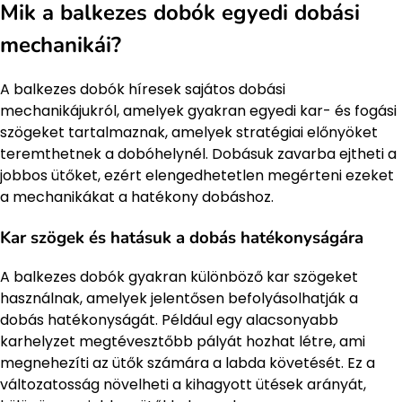
Mik a balkezes dobók egyedi dobási
mechanikái?
A balkezes dobók híresek sajátos dobási
mechanikájukról, amelyek gyakran egyedi kar- és fogási
szögeket tartalmaznak, amelyek stratégiai előnyöket
teremthetnek a dobóhelynél. Dobásuk zavarba ejtheti a
jobbos ütőket, ezért elengedhetetlen megérteni ezeket
a mechanikákat a hatékony dobáshoz.
Kar szögek és hatásuk a dobás hatékonyságára
A balkezes dobók gyakran különböző kar szögeket
használnak, amelyek jelentősen befolyásolhatják a
dobás hatékonyságát. Például egy alacsonyabb
karhelyzet megtévesztőbb pályát hozhat létre, ami
megnehezíti az ütők számára a labda követését. Ez a
változatosság növelheti a kihagyott ütések arányát,