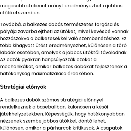
magasabb strikeout arányt eredményezhet a jobbos
ütőkkel szemben.
Továbbá, a balkezes dobás természetes forgása és
pályája zavarba ejtheti az ütőket, mivel kevésbé vannak
hozzászokva a balkezesekkel való szembenézéshez. Ez
több kihagyott ütést eredményezhet, különösen a törő
labdák esetében, amelyek a jobbos ütőktől távolodnak.
Az edzők gyakran hangsúlyozzák ezeket a
mechanikákat, amikor balkezes dobókat fejlesztenek a
hatékonyság maximalizálása érdekében.
Stratégiai előnyök
A balkezes dobók számos stratégiai előnnyel
rendelkeznek a baseballban, különösen a késői
játékhelyzetekben. Képességük, hogy hatékonyabban
nézzenek szembe jobbos ütőkkel, döntő lehet,
különösen, amikor a párharcok kritikusak. A csapatok